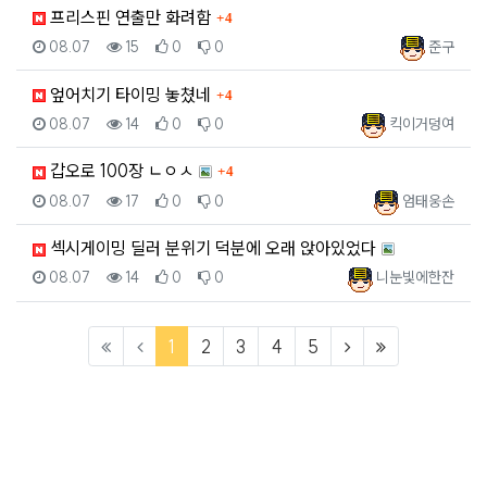
댓글
프리스핀 연출만 화려함
4
등록일
조회
추천
비추천
등록자
08.07
15
0
0
준구
댓글
엎어치기 타이밍 놓쳤네
4
등록일
조회
추천
비추천
등록자
08.07
14
0
0
킥이거덩여
댓글
갑오로 100장 ㄴㅇㅅ
4
등록일
조회
추천
비추천
등록자
08.07
17
0
0
엄태웅손
섹시게이밍 딜러 분위기 덕분에 오래 앉아있었다
등록일
조회
추천
비추천
등록자
08.07
14
0
0
니눈빛에한잔
(current)
(next)
(last)
1
2
3
4
5