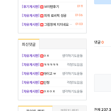
등록일
01:11
[후기게시판]
브이텐후기
등록일
01:06
[자유게시판]
피쥐 로비픽 성공
등록일
01:03
[자유게시판]
그림장에 지치네요 하아 ㅠㅠ
관련자
댓글
0
최신댓글
등록자
[자유게시판]
ㅇㅈ
생각하기도운동
등록자
[자유게시판]
ㅋㅋㅋㅋㅋ
걱정1도없음
등록자
[자유게시판]
아이고 ㅠ
생각하기도운동
등록자
[자유게시판]
인정
걱정1도없음
등록자
[자유게시판]
ㅇㅈㅇㅈ
생각하기도운동
전체
237,
경험치 랭킹