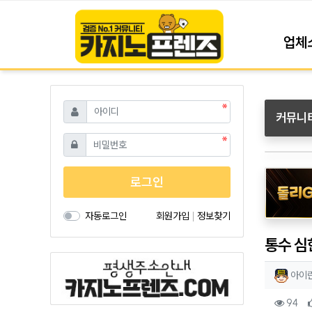
업체
메인 메뉴
필수
아이디
커뮤니
필수
비밀번호
로그인
자동로그인
회원가입
정보찾기
통수 심
작성자
아이
컨텐츠
조
94