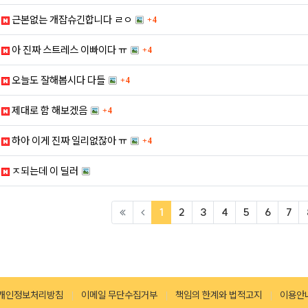
댓글
근본없는 개잡슈긴합니다 ㄹㅇ
4
댓글
아 진짜 스트레스 이빠이다 ㅠ
4
댓글
오늘도 잘해봅시다 다들
4
댓글
제대로 함 해보겠음
4
댓글
하아 이게 진짜 일리없잖아 ㅠ
4
ㅈ되는데 이 딜러
(current)
1
2
3
4
5
6
7
개인정보처리방침
이메일 무단수집거부
책임의 한계와 법적고지
이용안