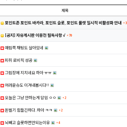
제목
댓
지사항
포인트존 포인트 바카라, 포인트 슬롯, 포인트 룰렛 일시적 비활성화 안내
3
댓글
지사항
[공지] 자유게시판 이용전 필독사항 √
70
예림쪽 채팅도 살아있네
피쥐 로비픽 성공
그림장에 지치네요 하아 ㅠㅠ
어려운슈도 이겨내봅시다!!
댓글
오늘은 그냥 안하는게 답임 ㅇㅇ
2
댓글
돈벌기 힘들긴하다..하아 ㅋㅋ
2
댓글
뇌빼고 슬롯하면안되는이유
4