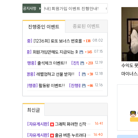
공지사항
[안내] 회원가입 이벤트 진행안내!
[안내] 아리아카
본문
종료된 이벤트
진행중인 이벤트
댓글
등록일
08.02
!!
[진행중]
[1236회] 로또 보너스 번호를 맞춰라!!
[진행중]
[1236회] 로또 
138
댓글
등록일
07.15
!
[진행중]
회원가입만해도 지급되는 회원가입이벤트!
[진행중]
회원가입만해도
145
댓글
등록일
12.19
벤트!!
[진행중]
출석체크 이벤트!!
[진행중]
출석체크 이벤트!!
[진행중]
출석
233
수익도 
댓글
마이너스로
등록일
12.18
받자!!
[진행중]
레벨업하고 선물 받자!!
[진행중]
레벨업하고 선물 받자!!
[진
59
댓글
등록일
12.16
이벤트!!
[진행중]
활동왕 이벤트!!
[진행중]
활동왕 이벤트!!
[진행중]
활동왕 
66
최신글
93%
등록일
16:41
[자유게시판]
그래픽 화려한 신작 나와서 해봤는데 소음만 심함
등록일
16:40
[자유게시판]
출금 버튼 누르려다 한 판 더 간 내 손가락 죄다