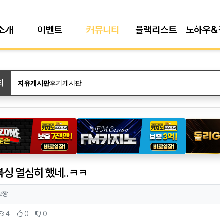
소개
이벤트
커뮤니티
블랙리스트
노하우&
티
자유게시판
후기게시판
싱 열심히 했네..ㅋㅋ
 정보
작성
코짱
 정보
회
댓글
추천
비추천
4
0
0