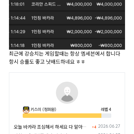
최근에 강승치는 게임할때는 항상 엠세븐에서 합니다
항시 승률도 좋고 낫배드하네요 ㅎㅎ
키스미
(정회원)
레벨 4
89%
댓글
등록일
2026.06.27
오늘 바카라 조심해서 하세요 다 말아먹을 수도 있음
4
댓글