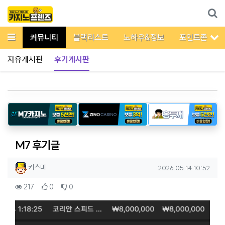
메뉴
이벤트
커뮤니티
블랙리스트
노하우&정보
포인트존
서
자유게시판
후기게시판
M7 후기글
작성자 정보
작성
작성일
키스미
2026.05.14 10:52
컨텐츠 정보
조회
추천
비추천
217
0
0
본문