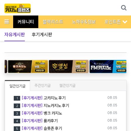
메뉴
이벤트
커뮤니티
블랙리스트
노하우&정보
포인트존
서
자유게시판
후기게시판
주간인기글
월간인기글
일간인기글
등록일
[후기게시판]
고카지노 후기
08.05
1
등록일
[후기게시판]
지노카지노 후기
08.05
2
등록일
[후기게시판]
뱅크 카지노
08.05
3
등록일
[후기게시판]
룸카후기
08.05
4
등록일
[후기게시판]
슬롯존 후기
08.05
5