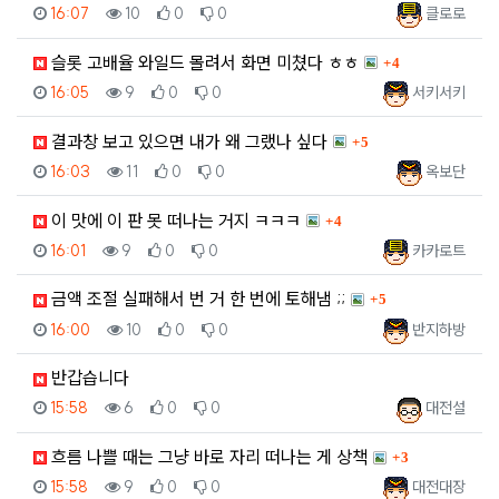
등록일
조회
추천
비추천
등록자
16:07
10
0
0
클로로
댓글
슬롯 고배율 와일드 몰려서 화면 미쳤다 ㅎㅎ
4
등록일
조회
추천
비추천
등록자
16:05
9
0
0
서키서키
댓글
결과창 보고 있으면 내가 왜 그랬나 싶다
5
등록일
조회
추천
비추천
등록자
16:03
11
0
0
옥보단
댓글
이 맛에 이 판 못 떠나는 거지 ㅋㅋㅋ
4
등록일
조회
추천
비추천
등록자
16:01
9
0
0
카카로트
댓글
금액 조절 실패해서 번 거 한 번에 토해냄 ;;
5
등록일
조회
추천
비추천
등록자
16:00
10
0
0
반지하방
반갑습니다
등록일
조회
추천
비추천
등록자
15:58
6
0
0
대전설
댓글
흐름 나쁠 때는 그냥 바로 자리 떠나는 게 상책
3
등록일
조회
추천
비추천
등록자
15:58
9
0
0
대전대장