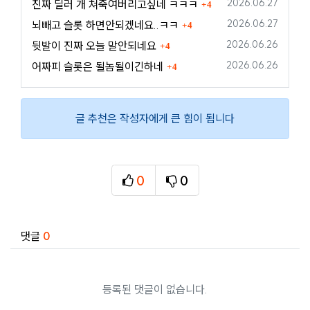
등록일
2026.06.27
진짜 딜러 개 쳐죽여버리고싶네 ㅋㅋㅋ
4
댓글
등록일
2026.06.27
뇌빼고 슬롯 하면안되겠네요..ㅋㅋ
4
댓글
등록일
2026.06.26
뒷발이 진짜 오늘 말안되네요
4
댓글
등록일
2026.06.26
어짜피 슬롯은 될놈될이긴하네
4
글 추천은 작성자에게 큰 힘이 됩니다
0
0
추천
비추천
관련자료
댓글
0
등록된 댓글이 없습니다.