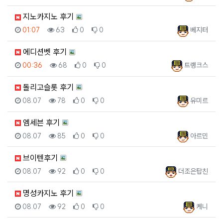
지노카지노 후기
등록일
조회
추천
비추천
등록자
01:07
63
0
0
베지터
에디션벳 후기
등록일
조회
추천
비추천
등록자
00:36
68
0
0
트랭크스
돌리고슬롯 후기
등록일
조회
추천
비추천
등록자
08.07
78
0
0
유미르
엠세븐 후기
등록일
조회
추천
비추천
등록자
08.07
85
0
0
아르민
브이텐후기
등록일
조회
추천
비추천
등록자
08.07
92
0
0
더조은탑친
명성카지노 후기
등록일
조회
추천
비추천
등록자
08.07
92
0
0
케니