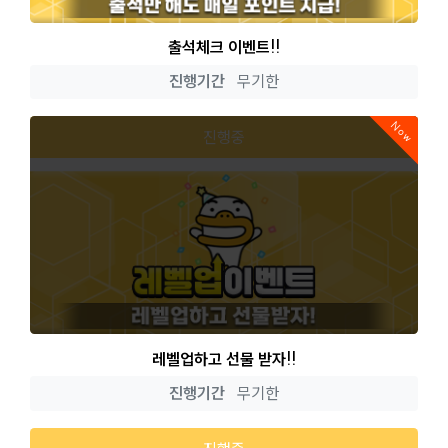
출석체크 이벤트!!
진행기간
무기한
Now
진행중
레벨업하고 선물 받자!!
진행기간
무기한