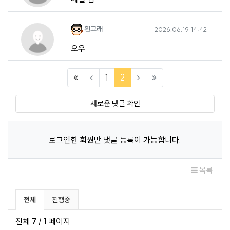
흰고래님의 댓글
작성일
흰고래
2026.06.19 14:42
오우
(first)
(current)
1
2
새로운 댓글 확인
로그인한 회원만 댓글 등록이 가능합니다.
목록
진행중이벤트 분류 목록
전체
진행중
전체
7
/ 1 페이지