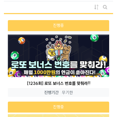
게시물 정렬
게시판 
진행중
[1236회] 로또 보너스 번호를 맞춰라!!
진행기간
무기한
진행중