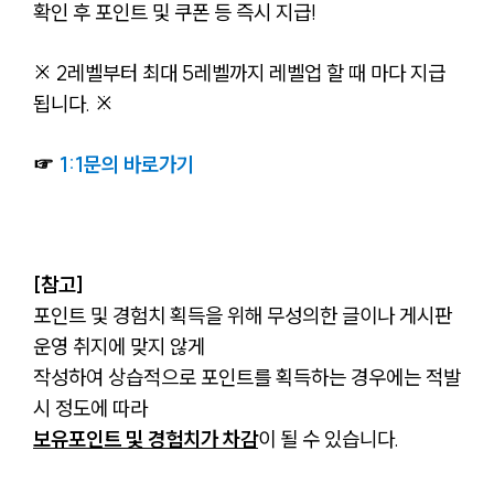
확인 후 포인트 및 쿠폰 등 즉시 지급!
※ 2레벨부터 최대 5레벨까지 레벨업 할 때 마다 지급
됩니다. ※
1:1문의 바로가기
☞
[참고]
포인트 및 경험치 획득을 위해 무성의한 글이나 게시판
운영 취지에 맞지 않게
작성하여 상습적으로 포인트를 획득하는 경우에는 적발
시 정도에 따라
보유
포인트 및 경험치가 차감
이 될 수 있습니다.