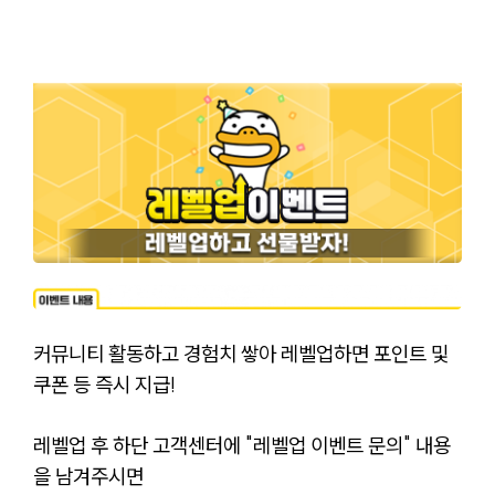
본문
커뮤니티 활동하고 경험치 쌓아 레벨업하면 포인트 및
쿠폰 등 즉시 지급!
레벨업 후 하단 고객센터에 "레벨업 이벤트 문의" 내용
을 남겨주시면