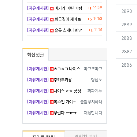
댓글
등록일
14:59
[자유게시판]
바카라 마틴 배팅 치다가 한 방에 훅 감
1
번호
2890
댓글
등록일
14:53
[자유게시판]
퇴근길에 재미로 돌린 슬롯이 대박 남
5
번호
2889
댓글
등록일
14:51
[자유게시판]
슬롯 스캐터 희망고문 당하다가 멸망함
1
번호
2888
번호
2887
최신댓글
번호
2886
등록자
[자유게시판]
ㅊㅋㅊㅋ 나이스
따고또따고
등록자
[자유게시판]
추카추카용
형남노
등록자
[자유게시판]
나이스 ㅎㅎ 굿샷
짜파게투
등록자
[자유게시판]
복수전 가야지 ㅋㅋㅋ
불함부치바라
등록자
[자유게시판]
부럽다 ㅠㅠㅠ
재성합니다
경험치 랭킹