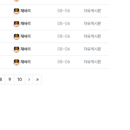
등록자
등록일
재바리
08-06
자유게시판
등록자
등록일
재바리
08-06
자유게시판
등록자
등록일
재바리
08-06
자유게시판
등록자
등록일
재바리
08-06
자유게시판
등록자
등록일
재바리
08-06
자유게시판
(next)
(last)
8
9
10