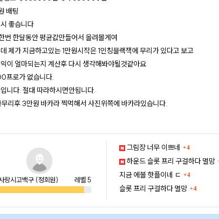
원 배팅
역시 좋습니다
 한번 한달동안 평균값만들어서 올려볼게여
데 제가 지금하고있는 1만원시작은 1인칭블랙잭에 무리가 있다고 보고
이익이 얼마되는지 계산후 다시 생각해봐야될것같아요
00프로가 없습니다.
입니다. 절대 따라하시면안됩니다.
마무리후 3만원 바카라 찍먹해서 사진위쪽에 바카라있습니다.
댓글
그림장 너무 이쁘네
4
하운드 슬롯 프리 구걸하다 멸망
댓글
지금 에볼 핫플이네 ㄷ
4
사랑시고백구
(정회원)
레벨 5
댓글
슬롯 프리 구걸하다 멸망
4