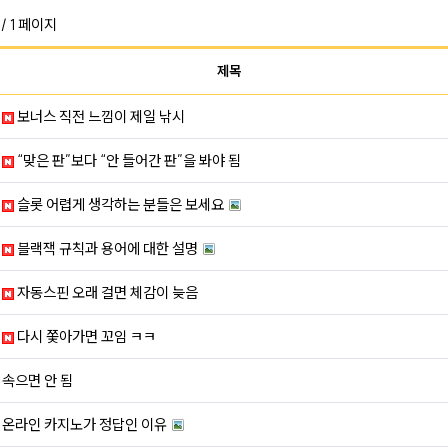
/ 1 페이지
제목
보너스 직전 느낌이 제일 낚시
“맞은 판”보다 “안 들어간 판”을 봐야 됨
슬롯 어렵게 생각하는 분들은 보세요
블랙잭 규칙과 용어에 대한 설명
자동스핀 오래 걸면 체감이 늦음
다시 쫓아가면 꼬임 ㅋㅋ
속으면 안 됨
온라인 카지노가 정답인 이유