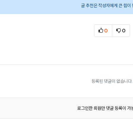
글 추천은 작성자에게 큰 힘이
0
0
추천
비추
료
등록된 댓글이 없습니다.
로그인한 회원만 댓글 등록이 가