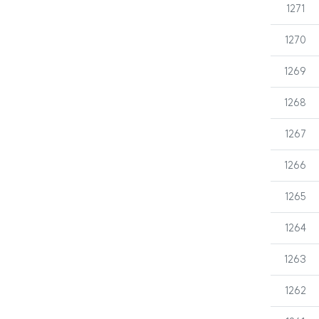
번호
1271
번호
1270
번호
1269
번호
1268
번호
1267
번호
1266
번호
1265
번호
1264
번호
1263
번호
1262