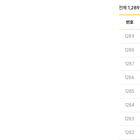
전체
1,289
번호
번호
1289
번호
1288
번호
1287
번호
1286
번호
1285
번호
1284
번호
1283
번호
1282