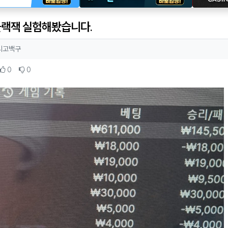
지노 > 명성카지노 로 리뉴얼 됩니다.
[안내] 게임방카지노 → 에디션 벳
블랙잭 실험해봤습니다.
 정보
작성
시고백구
 정보
 번호를 맞춰라!!
[진행중]
[1236회] 로또 보너스 번호를 맞춰라!!
회
추천
비추천
0
0
되는 회원가입이벤트!
[진행중]
회원가입만해도 지급되는 회원가입이벤트!
 이벤트!!
]
레벨업하고 선물 받자!!
트!!