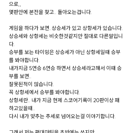
으로,,
몇판안에 본전을 찾고.. 돌아오는겁니다.
게임을 하다가 보면..상승세가 있고 상향세가 있습니다.
상승세와 상향세는 비슷한것같지만 절대로 다른말입니
다.
승부를 보는 타이밍은 상승세가 아닌 상향세일때 승부
를 봐야합니다.
내가지금 5연승 6연승 하면서 상승세라고해서 이때 승
부를 보면..
잘못된적이 많습니다.
꼭 상향세에서 승부를 봐야합니다.
상향세란.. 내가 지금 현제 스코어기록이 20판이상 패
하고있을때..
다시 내가 맞추는 추세로 넘어오는걸 이야기합니다.
그래서 저는 편대마틴을 초반에는 쓰지만..