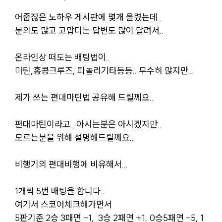
본문
어줍잖은 노하우 게시판에 몇개 올렸는데..
문의도 많고 고맙다는 답변도 많이 달려서..
온라인상 떠도는 배팅법이..
마틴,홍콩크루즈, 파놀리기타등등.. 무수히 많지만..
제가 쓰는 편대마틴법 공유해 드릴께요..
편대마틴이라고.. 아시는분은 아시겠지만..
모르는분을 위해 설명해드릴께요..
비행기의 편대비행에 비유해서...
1개씩 5번 배팅을 합니다..
여기서 스코어체크해가면서
5판기준 2승 3패면 -1, 3승 2패면 +1, 0승5패면 -5, 1