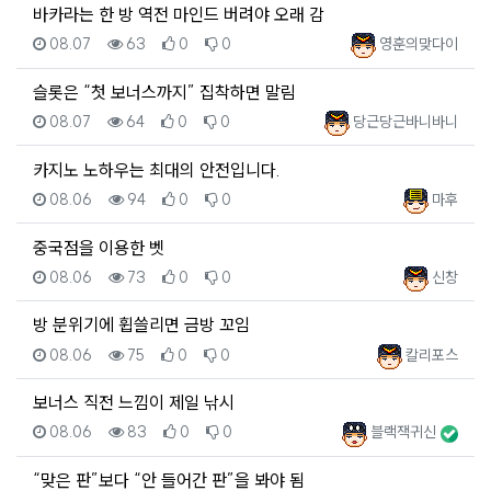
바카라는 한 방 역전 마인드 버려야 오래 감
등록일
조회
추천
비추천
등록자
08.07
63
0
0
영훈의맞다이
슬롯은 “첫 보너스까지” 집착하면 말림
등록일
조회
추천
비추천
등록자
08.07
64
0
0
당근당근바니바니
카지노 노하우는 최대의 안전입니다.
등록일
조회
추천
비추천
등록자
08.06
94
0
0
마후
중국점을 이용한 벳
등록일
조회
추천
비추천
등록자
08.06
73
0
0
신창
방 분위기에 휩쓸리면 금방 꼬임
등록일
조회
추천
비추천
등록자
08.06
75
0
0
칼리포스
보너스 직전 느낌이 제일 낚시
등록일
조회
추천
비추천
등록자
08.06
83
0
0
블랙잭귀신
“맞은 판”보다 “안 들어간 판”을 봐야 됨