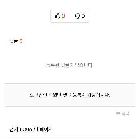
0
0
추천
비추천
관련자료
댓글
0
등록된 댓글이 없습니다.
로그인한 회원만 댓글 등록이 가능합니다.
목록
전체
1,306
/ 1 페이지