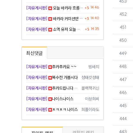
번호
453
댓글
등록일
14:46
[자유게시판]
오늘 바카라 흐름 잡아서 싹 다 긁어옴
5
번호
452
댓글
등록일
14:40
[자유게시판]
바카라 커미션만 엄청 내고 본전도 못 건짐
5
번호
451
댓글
등록일
14:35
[자유게시판]
소액 유저 오늘 슬롯으로 횡재했습니다
5
번호
450
최신댓글
번호
449
번호
등록자
448
[자유게시판]
추카추카요 ~~
빙바지
등록자
[자유게시판]
복수전 가봅시다
성태갓성태
번호
447
등록자
[자유게시판]
추카드립니다 ㅋㅋㅋ
블랙잭귀신
번호
446
등록자
[자유게시판]
나이스나이스
이상희씨
번호
445
등록자
[자유게시판]
ㅊㅋㅊㅋ 나이스
희플이라도
번호
444
번호
443
경험치 랭킹