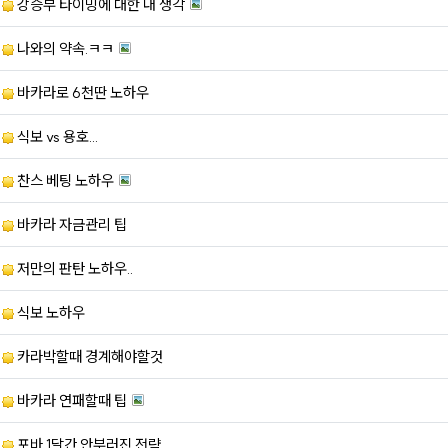
강승부 타이밍에 대한 내 생각
나와의 약속.ㅋㅋ
바카라로 6천딴 노하우
식보 vs 용호...
찬스 베팅 노하우
바카라 자금관리 팁
저만의 판탄 노하우..
식보 노하우
카라박할때 경계해야할것
바카라 연패할때 팁
포바 1달간 안부러진 전략