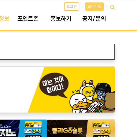
로그인
회원가입
정보
포인트존
홍보하기
공지/문의