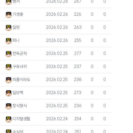
등록자
등록일
조회
추천
비추천
탱커
2026.02.26
267
0
0
등록자
등록일
조회
추천
비추천
기생충
2026.02.26
226
0
0
등록자
등록일
조회
추천
비추천
질럿
2026.02.26
263
0
0
등록자
등록일
조회
추천
비추천
퍼니
2026.02.26
255
0
0
등록자
등록일
조회
추천
비추천
천독군자
2026.02.25
277
0
0
등록자
등록일
조회
추천
비추천
구유사귀
2026.02.25
237
0
0
등록자
등록일
조회
추천
비추천
희플이라도
2026.02.25
238
0
0
등록자
등록일
조회
추천
비추천
일당백
2026.02.25
273
0
0
등록자
등록일
조회
추천
비추천
창식형식
2026.02.25
236
0
0
등록자
등록일
조회
추천
비추천
디지털생활
2026.02.24
254
0
0
등록자
등록일
조회
추천
비추천
수식어
2026.02.24
251
0
0