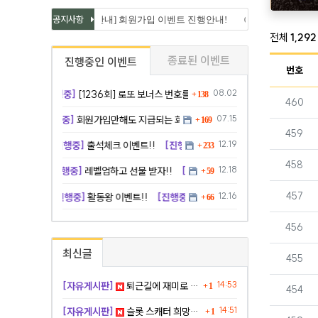
공지사항
[안내] 회원가입 이벤트 진행안내!
[안내] 아리아
전체
1,292
종료된 이벤트
진행중인 이벤트
번호
댓글
등록일
08.02
라!!
[진행중]
[1236회] 로또 보너스 번호를 맞춰라!!
[진행중]
[1236회] 로또
138
번호
460
댓글
등록일
07.15
트!
[진행중]
회원가입만해도 지급되는 회원가입이벤트!
[진행중]
회원가입만해도
169
번호
459
댓글
등록일
12.19
이벤트!!
[진행중]
출석체크 이벤트!!
[진행중]
출석체크 이벤트!!
[진행중]
출석
233
번호
458
댓글
등록일
12.18
받자!!
[진행중]
레벨업하고 선물 받자!!
[진행중]
레벨업하고 선물 받자!!
[진
59
댓글
번호
등록일
457
12.16
이벤트!!
[진행중]
활동왕 이벤트!!
[진행중]
활동왕 이벤트!!
[진행중]
활동왕 
66
번호
456
최신글
번호
455
댓글
등록일
14:53
[자유게시판]
퇴근길에 재미로 돌린 슬롯이 대박 남
1
번호
454
댓글
등록일
14:51
[자유게시판]
슬롯 스캐터 희망고문 당하다가 멸망함
1