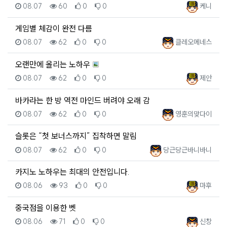
등록일
조회
추천
비추천
등록자
08.07
60
0
0
케니
게임별 체감이 완전 다름
등록일
조회
추천
비추천
등록자
08.07
62
0
0
클레오메네스
오랜만에 올리는 노하우
등록일
조회
추천
비추천
등록자
08.07
62
0
0
제안
바카라는 한 방 역전 마인드 버려야 오래 감
등록일
조회
추천
비추천
등록자
08.07
62
0
0
영훈의맞다이
슬롯은 “첫 보너스까지” 집착하면 말림
등록일
조회
추천
비추천
등록자
08.07
62
0
0
당근당근바니바니
카지노 노하우는 최대의 안전입니다.
등록일
조회
추천
비추천
등록자
08.06
93
0
0
마후
중국점을 이용한 벳
등록일
조회
추천
비추천
등록자
08.06
71
0
0
신창