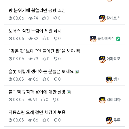
방 분위기에 휩쓸리면 금방 꼬임
등록일
조회
추천
비추천
등록자
08.06
74
0
0
칼리포스
보너스 직전 느낌이 제일 낚시
등록일
조회
추천
비추천
등록자
08.06
82
0
0
블랙잭귀신
“맞은 판”보다 “안 들어간 판”을 봐야 됨
등록일
조회
추천
비추천
등록자
08.06
73
0
0
아파리코
슬롯 어렵게 생각하는 분들은 보세요
등록일
조회
추천
비추천
등록자
08.05
86
0
0
탱커
블랙잭 규칙과 용어에 대한 설명
등록일
조회
추천
비추천
등록자
08.05
91
0
0
엘리티아
자동스핀 오래 걸면 체감이 늦음
등록일
조회
추천
비추천
등록자
08.05
86
0
0
루루