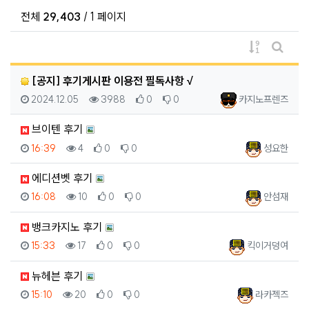
전체
29,403
/ 1 페이지
게시물 정렬
게시판 
[공지] 후기게시판 이용전 필독사항 √
등록일
조회
추천
비추천
등록자
2024.12.05
3988
0
0
카지노프렌즈
브이텐 후기
등록일
조회
추천
비추천
등록자
16:39
4
0
0
성요한
에디션벳 후기
등록일
조회
추천
비추천
등록자
16:08
10
0
0
안섬재
뱅크카지노 후기
등록일
조회
추천
비추천
등록자
15:33
17
0
0
킥이거덩여
뉴헤븐 후기
등록일
조회
추천
비추천
등록자
15:10
20
0
0
라카젝즈