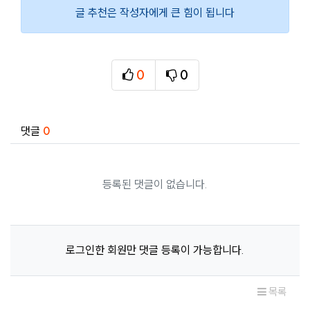
글 추천은 작성자에게 큰 힘이 됩니다
0
0
추천
비추천
관련자료
댓글
0
등록된 댓글이 없습니다.
로그인한 회원만 댓글 등록이 가능합니다.
목록