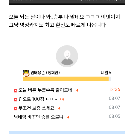
오늘 되는 날이다 와..승부 다 맞네요 ㅋㅋㅋ 이맛이지
그냥 명성카지노 최고 환전도 빠르게 나옵니다
엄태웅손
(정회원)
레벨 5
97%
댓글
등록일
12:36
오늘 버튼 누를수록 줄어드네
4
댓글
등록일
08.07
갑오로 100장 ㄴㅇㅅ
4
댓글
등록일
08.07
무조건 보증 쓰세요
4
댓글
등록일
08.05
닉네임 바꾸면 승률 오르냐
4