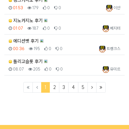
뱅크카지노 후기
등록일
조회
추천
비추천
등록자
01:53
179
0
0
이안
지노카지노 후기
등록일
조회
추천
비추천
등록자
01:07
187
0
0
베지터
에디션벳 후기
등록일
조회
추천
비추천
등록자
00:36
195
0
0
트랭크스
돌리고슬롯 후기
등록일
조회
추천
비추천
등록자
08.07
205
0
0
유미르
(current)
(next)
(last)
1
2
3
4
5