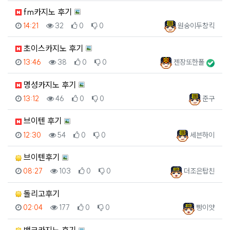
fm카지노 후기
등록일
조회
추천
비추천
등록자
14:21
32
0
0
원숭이두창킥
초이스카지노 후기
등록일
조회
추천
비추천
등록자
13:46
38
0
0
젠장또한폴
명성카지노 후기
등록일
조회
추천
비추천
등록자
13:12
46
0
0
준구
브이텐 후기
등록일
조회
추천
비추천
등록자
12:30
54
0
0
세븐하이
브이텐후기
등록일
조회
추천
비추천
등록자
08:27
103
0
0
더조은탑친
돌리고후기
등록일
조회
추천
비추천
등록자
02:04
177
0
0
빵이얏