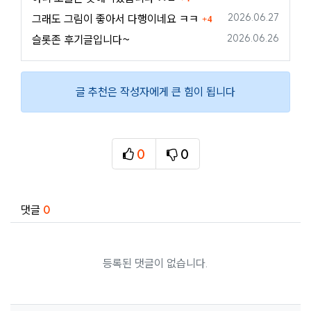
댓글
등록일
2026.06.27
그래도 그림이 좋아서 다행이네요 ㅋㅋ
4
등록일
2026.06.26
슬롯존 후기글입니다~
글 추천은 작성자에게 큰 힘이 됩니다
0
0
추천
비추천
관련자료
댓글
0
등록된 댓글이 없습니다.