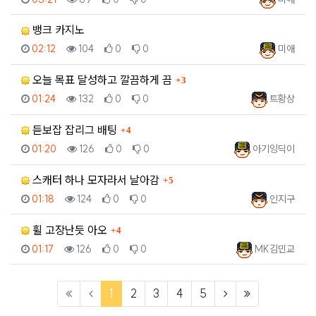
뱅크 카지노
등록일
조회
추천
비추천
등록자
02:12
104
0
0
미애
댓글
오늘 목표 달성하고 깔끔하게 끔
3
등록일
조회
추천
비추천
등록자
01:24
132
0
0
트황상
댓글
듣보잡 잡리그 배팅
4
등록일
조회
추천
비추천
등록자
01:20
126
0
0
아기잉딕이
댓글
스캐터 하나 모자라서 날아감
5
등록일
조회
추천
비추천
등록자
01:18
124
0
0
인지구
댓글
휠 고장난듯 아오
4
등록일
조회
추천
비추천
등록자
01:17
126
0
0
MK김민교
(current)
(next)
(last)
1
2
3
4
5