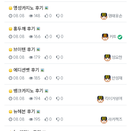
명성카지노 후기
등록일
조회
추천
비추천
등록자
08.08
148
0
0
엄태웅손
홍두깨 후기
등록일
조회
추천
비추천
등록자
08.08
166
0
0
커트
브이텐 후기
등록일
조회
추천
비추천
등록자
08.08
179
0
0
성요한
에디션벳 후기
등록일
조회
추천
비추천
등록자
08.08
185
0
0
안섬재
뱅크카지노 후기
등록일
조회
추천
비추천
등록자
08.08
194
0
0
킥이거덩여
뉴헤븐 후기
등록일
조회
추천
비추천
등록자
08.08
195
0
0
라카젝즈