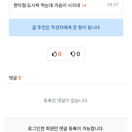
댓글
등록일
08.07
편의점 도시락 먹는데 가슴이 시리네
4
글 추천은 작성자에게 큰 힘이 됩니다
0
0
추천
비추천
관련자료
댓글
0
등록된 댓글이 없습니다.
로그인한 회원만 댓글 등록이 가능합니다.