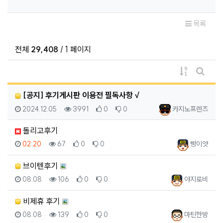
목록
전체
29,408
/ 1 페이지
게시물 정렬
게시판 
[공지] 후기게시판 이용전 필독사항 √
등록일
조회
추천
비추천
등록자
2024.12.05
3991
0
0
카지노프렌즈
돌리고후기
등록일
조회
추천
비추천
등록자
02:20
67
0
0
빵이얏
브이텐후기
등록일
조회
추천
비추천
등록자
08.08
106
0
0
야지로비
비제휴 후기
등록일
조회
추천
비추천
등록자
08.08
139
0
0
마틴한방