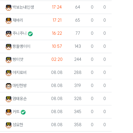
등록자
등록일
조회
추천
비추천
박보는내인생
17:24
64
0
0
등록자
등록일
조회
추천
비추천
재바리
17:21
65
0
0
등록자
등록일
조회
추천
비추천
주니주니
16:22
77
0
0
등록자
등록일
조회
추천
비추천
짱돌맹이이
10:57
143
0
0
등록자
등록일
조회
추천
비추천
빵이얏
02:20
244
0
0
등록자
등록일
조회
추천
비추천
야지로비
08.08
288
0
0
등록자
등록일
조회
추천
비추천
마틴한방
08.08
319
0
0
등록자
등록일
조회
추천
비추천
엄태웅손
08.08
328
0
0
등록자
등록일
조회
추천
비추천
커트
08.08
345
0
0
등록자
등록일
조회
추천
비추천
성요한
08.08
358
0
0