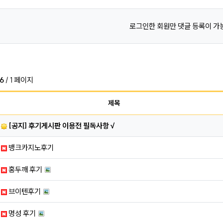
로그인한 회원만 댓글 등록이 가
6
/ 1 페이지
제목
지사항
[공지] 후기게시판 이용전 필독사항 √
뱅크카지노후기
홍두깨 후기
브이텐후기
명성 후기