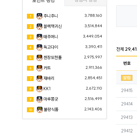
포인트 랭킹
주니주니
3,788,160
1
블랙잭귀신
3,514,844
2
태주머니
3,449,054
3
독고다이
3,390,411
4
전체
29,41
젠장또한폴
2,975,997
5
번호
커트
2,911,366
6
공
재바리
2,854,451
7
KK1
2,672,110
8
번호
29415
마루쫑긋
2,516,499
9
번호
29414
불량식품
2,143,406
10
번호
29413
번호
29412