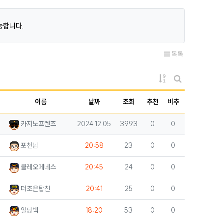
능합니다.
목록
게시물 정렬
게시판 검색
이름
날짜
조회
추천
비추
등록자
등록일
조회
추천
비추천
카지노프렌즈
2024.12.05
3993
0
0
등록자
등록일
조회
추천
비추천
포천님
20:58
23
0
0
등록자
등록일
조회
추천
비추천
클레오메네스
20:45
24
0
0
등록자
등록일
조회
추천
비추천
더조은탑친
20:41
25
0
0
등록자
등록일
조회
추천
비추천
일당백
18:20
53
0
0