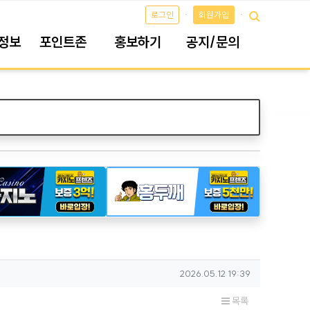
로그인
회원가입
정보
포인트존
홍보하기
공지/문의
작성일
2026.05.12 19:39
목록