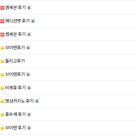
엠세븐 후기
에디션벳 후기
엠세븐 후기
브이텐후기
돌리고후기
브이텐후기
비제휴 후기
명성카지노 후기
홍두깨 후기
브이텐 후기