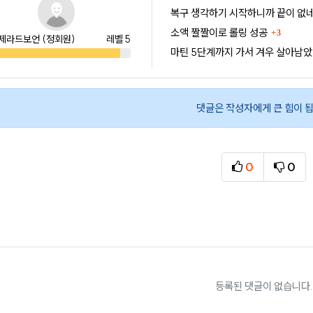
복구 생각하기 시작하니까 끝이 없
댓글
소액 짤짤이로 롤링 성공
3
제라드보언
(정회원)
레벨 5
마틴 5단계까지 가서 겨우 살아남
댓글은 작성자에게 큰 힘이 
0
0
추천
비추
료
등록된 댓글이 없습니다.