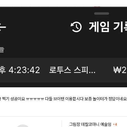
지노 > 명성카지노 로 리뉴얼 됩니다.
[안내] 게임방카지노 → 에디션 벳
또 보너스 번호를 맞춰라!!
[진행중]
[1237회] 로또 보너스 번호를 맞춰라!!
지급되는 회원가입이벤트!
[진행중]
회원가입만해도 지급되는 회원가입이벤트!
체크 이벤트!!
중]
레벨업하고 선물 받자!!
벤트!!
꿍 찍기 성공이요 ㅠㅠㅠㅠㅠ 다들 브이텐 이용합시다 보증 놀이터가 정답이네요
댓글
그림장 데칼코마니 예술임
4