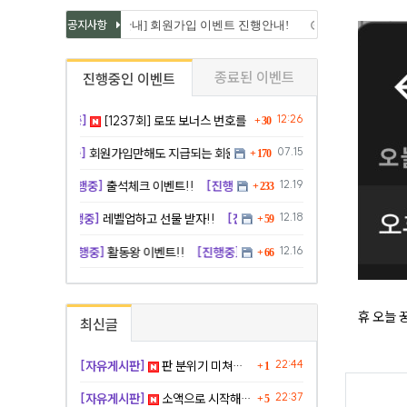
공지사항
[안내] 회원가입 이벤트 진행안내!
[안내] 아리아카
본문
종료된 이벤트
진행중인 이벤트
댓글
등록일
12:26
!
[진행중]
[1237회] 로또 보너스 번호를 맞춰라!!
[진행중]
[1237회] 로
30
댓글
등록일
07.15
!
[진행중]
회원가입만해도 지급되는 회원가입이벤트!
[진행중]
회원가입만해도 
170
댓글
등록일
12.19
벤트!!
[진행중]
출석체크 이벤트!!
[진행중]
출석체크 이벤트!!
[진행중]
출석
233
댓글
등록일
12.18
받자!!
[진행중]
레벨업하고 선물 받자!!
[진행중]
레벨업하고 선물 받자!!
[진행
59
댓글
등록일
12.16
이벤트!!
[진행중]
활동왕 이벤트!!
[진행중]
활동왕 이벤트!!
[진행중]
활동왕 이
66
휴 오늘 
최신글
댓글
등록일
22:44
[자유게시판]
판 분위기 미쳐가지고 숨 막히네
1
댓글
등록일
22:37
[자유게시판]
소액으로 시작해서 야금야금 먹는 중
5