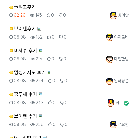
돌리고후기
등록일
조회
추천
비추천
등록자
02:20
145
0
0
빵이얏
브이텐후기
등록일
조회
추천
비추천
등록자
08.08
182
0
0
야지로비
비제휴 후기
등록일
조회
추천
비추천
등록자
08.08
215
0
0
마틴한방
명성카지노 후기
등록일
조회
추천
비추천
등록자
08.08
224
0
0
엄태웅손
홍두깨 후기
등록일
조회
추천
비추천
등록자
08.08
243
0
0
커트
브이텐 후기
등록일
조회
추천
비추천
등록자
08.08
256
0
0
성요한
에디션벳 후기