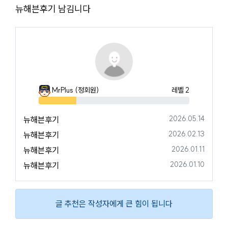
뉴해븐후기 남김니다
MrPlus
(정회원)
레벨 2
25%
등록일
2026.05.14
뉴해븐후기
등록일
2026.02.13
뉴해븐후기
등록일
2026.01.11
뉴해븐후기
등록일
2026.01.10
뉴해븐후기
글 추천은 작성자에게 큰 힘이 됩니다