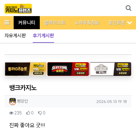
메뉴
이벤트
커뮤니티
블랙리스트
노하우&정보
포인트존
서
자유게시판
후기게시판
뱅크카지노
작성자 정보
작성
작성일
빵강인
2026.05.13 19:18
컨텐츠 정보
조회
추천
비추천
235
0
0
본문
진짜 좋아요 굿!!!