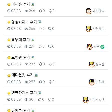
비제휴 후기
등록일
조회
추천
비추천
등록자
08.08
246
0
0
마틴한방
명성카지노 후기
등록일
조회
추천
비추천
등록자
08.08
255
0
0
엄태웅손
홍두깨 후기
등록일
조회
추천
비추천
등록자
08.08
274
0
0
커트
브이텐 후기
등록일
조회
추천
비추천
등록자
08.08
287
0
0
성요한
에디션벳 후기
등록일
조회
추천
비추천
등록자
08.08
292
0
0
안섬재
뱅크카지노 후기
등록일
조회
추천
비추천
등록자
08.08
301
0
0
킥이거덩여
뉴헤븐 후기