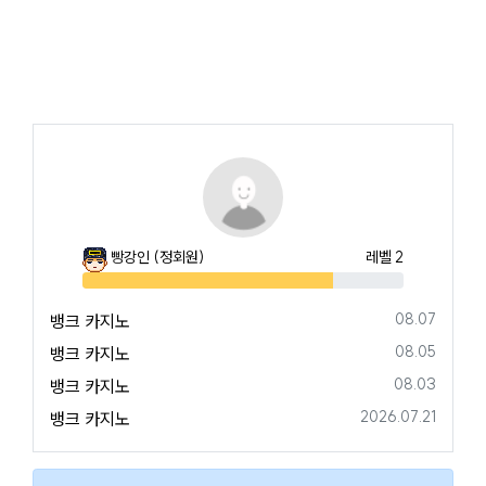
빵강인
(정회원)
레벨 2
78%
등록일
08.07
뱅크 카지노
등록일
08.05
뱅크 카지노
등록일
08.03
뱅크 카지노
등록일
2026.07.21
뱅크 카지노