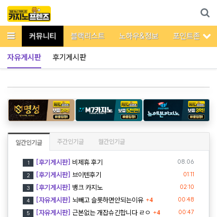
메뉴
이벤트
커뮤니티
블랙리스트
노하우&정보
포인트존
서
자유게시판
후기게시판
주간인기글
월간인기글
일간인기글
등록일
[후기게시판]
비제휴 후기
08.06
1
등록일
[후기게시판]
브이텐후기
01:11
2
등록일
[후기게시판]
뱅크 카지노
02:10
3
댓글
등록일
[자유게시판]
뇌빼고 슬롯하면안되는이유
00:48
4
4
댓글
등록일
[자유게시판]
근본없는 개잡슈긴합니다 ㄹㅇ
00:47
4
5