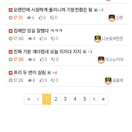
댓글
오랜만에 시원하게 돌리니까 기분전환은 됨
3
등록일
조회
추천
비추천
등록자
17:31
6
0
0
신창
집에만 있길 잘했다 ㅋㅋㅋ
등록일
조회
추천
비추천
등록자
17:30
4
0
0
니눈빛에한잔
댓글
진짜 기분 개더럽네 오늘 지지다 지지
3
등록일
조회
추천
비추천
등록자
17:30
6
0
0
미소노키아
댓글
프리 두 번이 살림
4
등록일
조회
추천
비추천
등록자
17:28
8
0
0
옴팔레
(current)
(next)
(last)
1
2
3
4
5