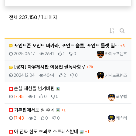
전체
237,150
/ 1 페이지
게시물 정렬
게시판 
댓글
포인트존 포인트 바카라, 포인트 슬롯, 포인트 룰렛 일…
3
등록일
조회
추천
비추천
등록자
2025.06.17
2641
1
0
카지노프렌즈
댓글
[공지] 자유게시판 이용전 필독사항 √
70
등록일
조회
추천
비추천
등록자
2024.12.04
4044
2
0
카지노프렌즈
손실 제한을 넘겨버림
등록일
조회
추천
비추천
등록자
17:45
1
0
0
포우럴
댓글
기본판에서도 잘 주네
1
등록일
조회
추천
비추천
등록자
17:43
2
0
0
캐스터
댓글
아 진짜 한도 초과로 스트레스받네
1