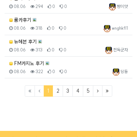
등록일
조회
추천
비추천
등록자
08.06
294
0
0
빵이얏
룸카후기
등록일
조회
추천
비추천
등록자
08.06
318
0
0
wnghkfl1
뉴헤븐 후기
등록일
조회
추천
비추천
등록자
08.06
313
0
0
천독군자
FM카지노 후기
등록일
조회
추천
비추천
등록자
08.06
322
0
0
딩동
(current)
(next)
(last)
1
2
3
4
5