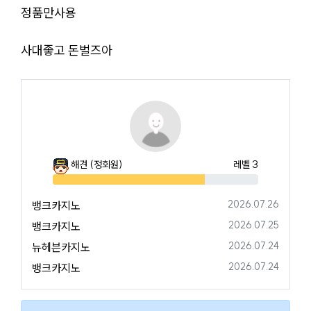
정품만사용
사대좋고 돈벌즈아
해견
(정회원)
레벨 3
74%
등록일
2026.07.26
뱅크카지노
등록일
2026.07.25
뱅크카지노
등록일
2026.07.24
뉴헤븐카지노
등록일
2026.07.24
뱅크카지노