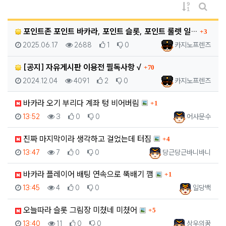
게시물 정렬
게시판 
댓글
포인트존 포인트 바카라, 포인트 슬롯, 포인트 룰렛 일…
3
등록일
조회
추천
비추천
등록자
2025.06.17
2688
1
0
카지노프렌즈
댓글
[공지] 자유게시판 이용전 필독사항 √
70
등록일
조회
추천
비추천
등록자
2024.12.04
4091
2
0
카지노프렌즈
댓글
바카라 오기 부리다 계좌 텅 비어버림
1
등록일
조회
추천
비추천
등록자
13:52
3
0
0
어사문수
댓글
진짜 마지막이라 생각하고 걸었는데 터짐
4
등록일
조회
추천
비추천
등록자
13:47
7
0
0
당근당근바니바니
댓글
바카라 플레이어 배팅 연속으로 뚝배기 깸
1
등록일
조회
추천
비추천
등록자
13:45
4
0
0
일당백
댓글
오늘따라 슬롯 그림장 미쳤네 미쳤어
5
등록일
조회
추천
비추천
등록자
13:40
11
0
0
상우의꿈