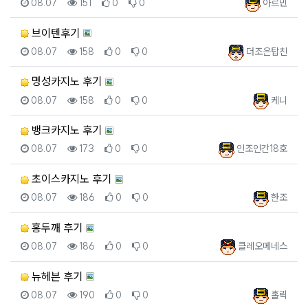
등록일
조회
추천
비추천
등록자
08.07
151
0
0
아르민
브이텐후기
등록일
조회
추천
비추천
등록자
08.07
158
0
0
더조은탑친
명성카지노 후기
등록일
조회
추천
비추천
등록자
08.07
158
0
0
케니
뱅크카지노 후기
등록일
조회
추천
비추천
등록자
08.07
173
0
0
인조인간18호
초이스카지노 후기
등록일
조회
추천
비추천
등록자
08.07
186
0
0
한조
홍두깨 후기
등록일
조회
추천
비추천
등록자
08.07
186
0
0
클레오메네스
뉴헤븐 후기
등록일
조회
추천
비추천
등록자
08.07
190
0
0
홀릭