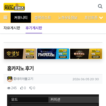
메뉴
이벤트
커뮤니티
블랙리스트
노하우&정보
포인트존
서
자유게시판
후기게시판
홈카지노 후기
작성자 정보
작성
작성일
좆데리아불고기
2026.06.05 20:30
컨텐츠 정보
조회
추천
비추천
245
0
0
본문