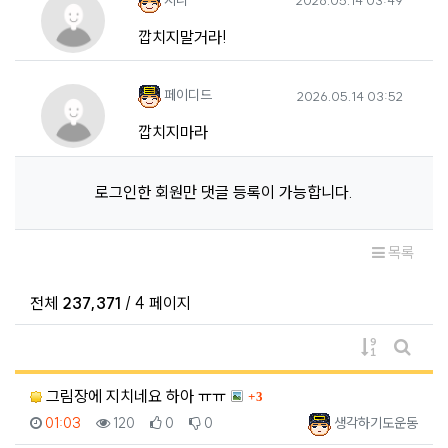
2026.05.14 03:49
깝치지말거라!
페이디드님의 댓글
작성일
페이디드
2026.05.14 03:52
깝치지마라
로그인한 회원만 댓글 등록이 가능합니다.
목록
전체
237,371
/ 4 페이지
게시물 정렬
게시판 
댓글
그림장에 지치네요 하아 ㅠㅠ
3
등록일
조회
추천
비추천
등록자
01:03
120
0
0
생각하기도운동