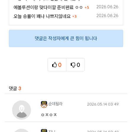
댓글
등록일
2026.06.26
에볼루션이랑 맞다이깔 준비완료 ㅇㅇ
5
댓글
등록일
2026.06.26
오늘 승률이 꽤나 나쁘지않네요
3
댓글은 작성자에게 큰 힘이 됩니다
0
0
추천
비추천
관련자료
댓글
3
순데될라님의 댓글
작성일
순데될라
2026.05.14 03:49
ㅇㅈㅇㅈ
지니님의 댓글
작성일
지니