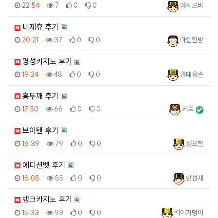
등록일
조회
추천
비추천
등록자
22:54
7
0
0
야지로비
비제휴 후기
등록일
조회
추천
비추천
등록자
20:21
37
0
0
마틴한방
명성카지노 후기
등록일
조회
추천
비추천
등록자
19:24
48
0
0
엄태웅손
홍두깨 후기
등록일
조회
추천
비추천
등록자
17:50
66
0
0
커트
브이텐 후기
등록일
조회
추천
비추천
등록자
16:39
79
0
0
성요한
에디션벳 후기
등록일
조회
추천
비추천
등록자
16:08
85
0
0
안섬재
뱅크카지노 후기
등록일
조회
추천
비추천
등록자
15:33
93
0
0
킥이거덩여