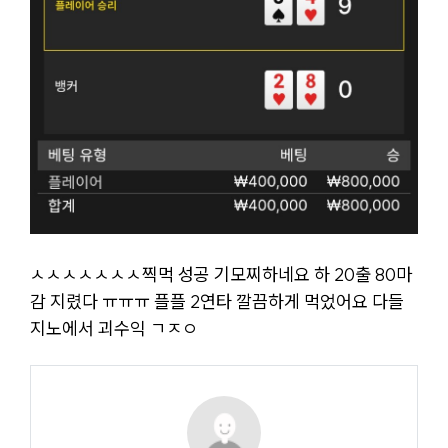
ㅅㅅㅅㅅㅅㅅㅅ찍먹 성공 기모찌하네요 하 20출 80마
감 지렸다 ㅠㅠㅠ 플플 2연타 깔끔하게 먹었어요 다들
지노에서 괴수익 ㄱㅈㅇ