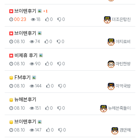
댓글
브이텐후기
1
등록일
조회
추천
비추천
등록자
00:23
18
0
0
더조은탑친
브이텐후기
등록일
조회
추천
비추천
등록자
08.10
74
0
0
야지로비
비제휴 후기
등록일
조회
추천
비추천
등록자
08.10
90
0
0
마틴한방
FM후기
등록일
조회
추천
비추천
등록자
08.10
144
0
0
미역국밥
뉴헤븐후기
등록일
조회
추천
비추천
등록자
08.10
151
0
0
뉴헤븐죽돌이
브이텐후기
등록일
조회
추천
비추천
등록자
08.10
147
0
0
겸만해