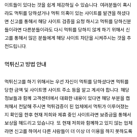
이트들이 있다는 것을 쉽게 체감하실 수 있습니다. 여러분들이 혹시
라도 먹튀를 당하셨거나 먹튀 의혹이 있는 사이트를 발견을 하셨다
면 신고를 통해서 해당 사이트 검증을 요청 하시고 먹튀를 당하신분
들이라면 다른분들이라도 다시 먹튀를 당하지 않게 하기 위해서 신
고를 통해서 많은 분들에게 해당 사이트 차단을 시켜주시는 것을 추
천드립니다.
먹튀신고 방법 안내
먹튀신고를 하기 위해서는 우선 자신이 먹튀를 당하셨다면 먹튀를
당한 금액 및 사이트명 사이트 주소 등을 알고 계셔야 합니다. 해당
정보들과 함께 고객센터에서 대화한 내용이 있다면 해당 부분을 캡
처해서 전달해 주시면 먹튀검증이 된 업체에서 먹튀가 이루어졌는
지 확인을 한후 현재 저희와 제휴 중인 사이트라면 보증금을 통해서
보상을 해드리고 있습니다. 또 현재 저희와 함께하고 있지 않는 업체
라면 신고를 하여서 다른 사람들이 더 이상 더 이용을 하지 못하도록