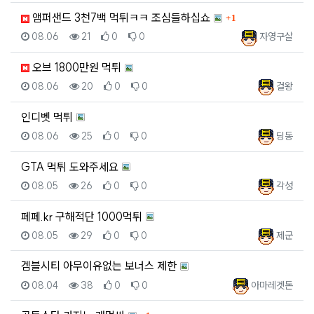
댓글
앰퍼샌드 3천7백 먹튀ㅋㅋ 조심들하십쇼
1
등록일
조회
추천
비추천
등록자
08.06
21
0
0
자영구살
오브 1800만원 먹튀
등록일
조회
추천
비추천
등록자
08.06
20
0
0
걸왕
인디벳 먹튀
등록일
조회
추천
비추천
등록자
08.06
25
0
0
딩동
GTA 먹튀 도와주세요
등록일
조회
추천
비추천
등록자
08.05
26
0
0
각성
페페.kr 구해적단 1000먹튀
등록일
조회
추천
비추천
등록자
08.05
29
0
0
제군
겜블시티 아무이유없는 보너스 제한
등록일
조회
추천
비추천
등록자
08.04
38
0
0
아마레겟돈