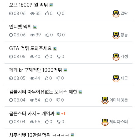
오브 1800만원 먹튀
등록일
조회
추천
비추천
등록자
08.06
35
0
0
걸왕
인디벳 먹튀
등록일
조회
추천
비추천
등록자
08.06
39
0
0
딩동
GTA 먹튀 도와주세요
등록일
조회
추천
비추천
등록자
08.05
40
0
0
각성
페페.kr 구해적단 1000먹튀
등록일
조회
추천
비추천
등록자
08.05
44
0
0
제군
겜블시티 아무이유없는 보너스 제한
등록일
조회
추천
비추천
등록자
08.04
54
0
0
아마레겟돈
댓글
골든스타 카지노 개먹싸
1
등록일
조회
추천
비추천
등록자
08.04
56
0
0
체리마스터
차무식벳 10만원 먹튀 ㅋㅋㅋㅋ