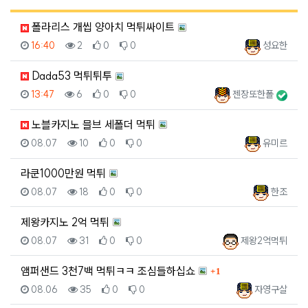
게시판 
폴라리스 개씹 양아치 먹튀싸이트
등록일
조회
추천
비추천
등록자
16:40
2
0
0
성요한
Dada53 먹튀튀투
등록일
조회
추천
비추천
등록자
13:47
6
0
0
젠장또한폴
노블카지노 믈브 세폴더 먹튀
등록일
조회
추천
비추천
등록자
08.07
10
0
0
유미르
라쿤1000만원 먹튀
등록일
조회
추천
비추천
등록자
08.07
18
0
0
한조
제왕카지노 2억 먹튀
등록일
조회
추천
비추천
등록자
08.07
31
0
0
제왕2억먹튀
댓글
앰퍼샌드 3천7백 먹튀ㅋㅋ 조심들하십쇼
1
등록일
조회
추천
비추천
등록자
08.06
35
0
0
자영구살