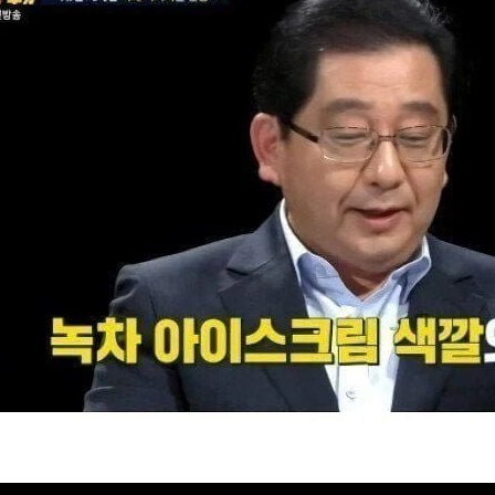
지노 로 리뉴얼 됩니다.
[안내] 게임방카지노 → 에디션 벳 으로 통합 운
[1236회] 로또 보너스 번호를 맞춰라!!
[진행중]
[1236회] 로또 보너스 번호를 맞
행중]
회원가입만해도 지급되는 회원가입이벤트!
[진행중]
회원가입만해도 지급되는
진행중]
출석체크 이벤트!!
받자!!
[진행중]
레벨업하고 선물 받자!!
]
활동왕 이벤트!!