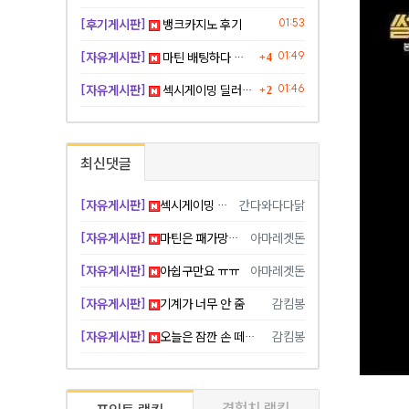
등록일
01:53
[후기게시판]
뱅크카지노 후기
댓글
등록일
01:49
[자유게시판]
마틴 배팅하다 나락 감
4
댓글
등록일
01:46
[자유게시판]
섹시게이밍 딜러 지기네
2
최신댓글
등록자
[자유게시판]
섹시게이밍 딜러는 인지용~
간다와다다닭
등록자
[자유게시판]
마틴은 패가망신임
아마레겟돈
등록자
[자유게시판]
아쉽구만요 ㅠㅠ
아마레겟돈
등록자
[자유게시판]
기계가 너무 안 줌
감킴봉
등록자
[자유게시판]
오늘은 잠깐 손 떼는 게 좋겠습니다
감킴봉
경험치 랭킹