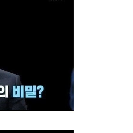
영됩니다
[공지] 텔레그램 채널 운영 중지 안내
[안내] 지지카지노
춰라!!
 회원가입이벤트!