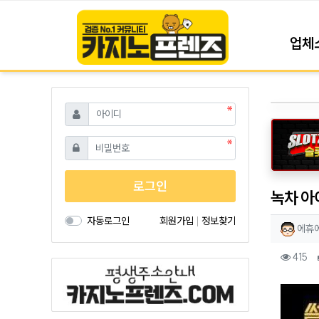
업체
메인 메뉴
필수
아이디
필수
비밀번호
로그인
녹차 아
자동로그인
회원가입
정보찾기
작성자
에휴
컨텐츠
조
415
본문