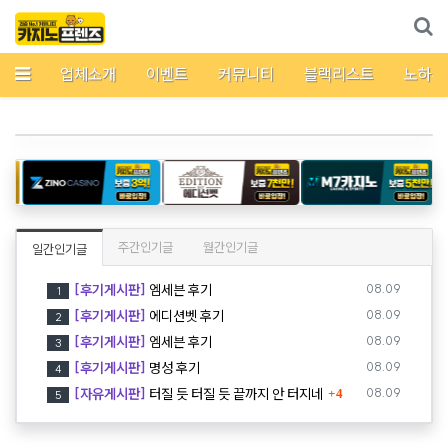
메뉴
업체소개
이벤트
커뮤니티
블랙리스트
노하우
주간인기글
월간인기글
일간인기글
등록일
[후기게시판]
엠세븐 후기
08.09
1
등록일
[후기게시판]
에디션벳 후기
08.09
2
등록일
[후기게시판]
엠세븐 후기
08.09
3
등록일
[후기게시판]
명성 후기
08.09
4
댓글
등록일
[자유게시판]
터질 듯 터질 듯 끝까지 안 터지네
08.09
4
5