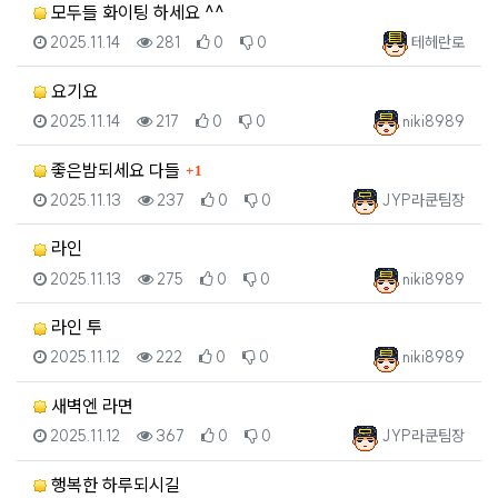
모두들 화이팅 하세요 ^^
등록일
조회
추천
비추천
등록자
2025.11.14
281
0
0
테헤란로
요기요
등록일
조회
추천
비추천
등록자
2025.11.14
217
0
0
niki8989
댓글
좋은밤되세요 다들
1
등록일
조회
추천
비추천
등록자
2025.11.13
237
0
0
JYP라쿤팀장
라인
등록일
조회
추천
비추천
등록자
2025.11.13
275
0
0
niki8989
라인 투
등록일
조회
추천
비추천
등록자
2025.11.12
222
0
0
niki8989
새벽엔 라면
등록일
조회
추천
비추천
등록자
2025.11.12
367
0
0
JYP라쿤팀장
행복한 하루되시길