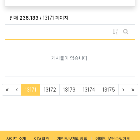
전체
238,133
/ 13171 페이지
게시물 정렬
게시판 
게시물이 없습니다.
(first)
(previous)
(current)
(next)
(la
13171
13172
13173
13174
13175
사이트 소개
이용약관
개인정보처리방침
이메일 무단수집거부