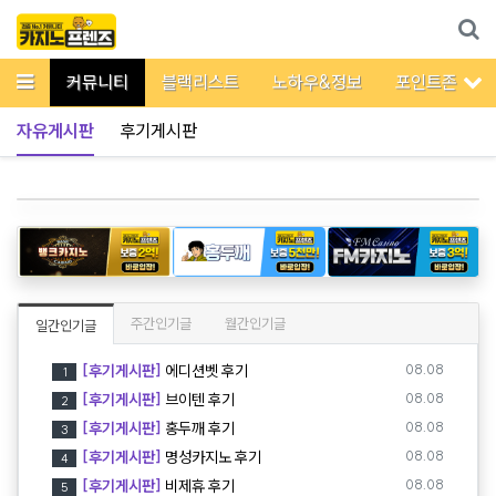
메뉴
이벤트
커뮤니티
블랙리스트
노하우&정보
포인트존
서
자유게시판
후기게시판
주간인기글
월간인기글
일간인기글
등록일
[후기게시판]
에디션벳 후기
08.08
1
등록일
[후기게시판]
브이텐 후기
08.08
2
등록일
[후기게시판]
홍두깨 후기
08.08
3
등록일
[후기게시판]
명성카지노 후기
08.08
4
등록일
[후기게시판]
비제휴 후기
08.08
5