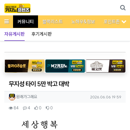
메뉴
이벤트
커뮤니티
블랙리스트
노하우&정보
포인트존
서
자유게시판
후기게시판
무지성 타이 5만 박고 대박
작성자 정보
작성
작성일
원래가그래요
2026.06.06 19:59
컨텐츠 정보
조회
댓글
추천
비추천
84
4
0
0
본문