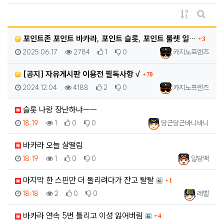
게시물 정렬
게시판 
댓글
포인트존 포인트 바카라, 포인트 슬롯, 포인트 룰렛 일…
3
등록일
조회
추천
비추천
등록자
2025.06.17
2784
1
0
카지노프렌즈
댓글
[공지] 자유게시판 이용전 필독사항 √
70
등록일
조회
추천
비추천
등록자
2024.12.04
4188
2
0
카지노프렌즈
슬롯 나랑 장난하냐ㅡㅡ
등록일
조회
추천
비추천
등록자
18:19
1
0
0
당근당근바니바니
바카라 오늘 살떨림
등록일
조회
추천
비추천
등록자
18:19
1
0
0
일당백
댓글
마지막 한 스핀만 더 돌리려다가 잔고 탈탈
1
등록일
조회
추천
비추천
등록자
18:18
2
0
0
레벨
댓글
바카라 연속 5번 틀리고 이성 잃어버림
4