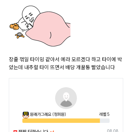
장줄 꺾일 타이밍 같아서 에라 모르겠다 하고 타이에 박
았는데 내추럴 타이 뜨면서 배당 개꿀통 빨았습니다
원래가그래요
(정회원)
레벨 5
89%
댓글
등록일
08.08
잭팟 터졌습니다
4