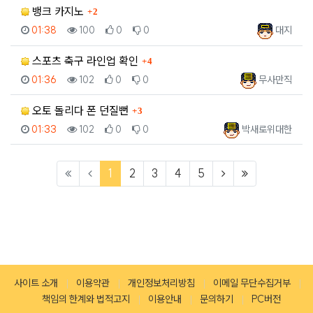
댓글
뱅크 카지노
2
등록일
조회
추천
비추천
등록자
01:38
100
0
0
대지
댓글
스포츠 축구 라인업 확인
4
등록일
조회
추천
비추천
등록자
01:36
102
0
0
무사만직
댓글
오토 돌리다 폰 던질뻔
3
등록일
조회
추천
비추천
등록자
01:33
102
0
0
박새로위대한
(current)
(next)
(last)
1
2
3
4
5
사이트 소개
이용약관
개인정보처리방침
이메일 무단수집거부
책임의 한계와 법적고지
이용안내
문의하기
PC버전