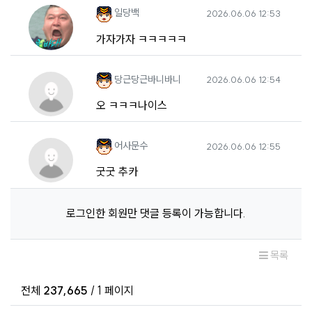
일당백님의 댓글
작성일
일당백
2026.06.06 12:53
가자가자 ㅋㅋㅋㅋㅋ
당근당근바니바니님의 댓글
작성일
당근당근바니바니
2026.06.06 12:54
오 ㅋㅋㅋ나이스
어사문수님의 댓글
작성일
어사문수
2026.06.06 12:55
굿굿 추카
로그인한 회원만 댓글 등록이 가능합니다.
목록
전체
237,665
/ 1 페이지