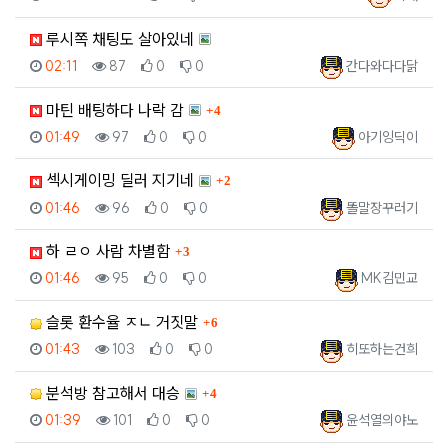
루시쪽 채팅도 살아있네
등록일
조회
추천
비추천
등록자
02:11
87
0
0
간다와다다닭
댓글
마틴 배팅하다 나락 감
4
등록일
조회
추천
비추천
등록자
01:49
97
0
0
아기잉딕이
댓글
섹시게이밍 딜러 지기네
2
등록일
조회
추천
비추천
등록자
01:46
96
0
0
똘말장꾸러기
댓글
하 ㄹㅇ 사람 차별함
3
등록일
조회
추천
비추천
등록자
01:46
95
0
0
MK김민교
댓글
슬롯 환수율 ㅈㄴ 거짓말
6
등록일
조회
추천
비추천
등록자
01:43
103
0
0
히또하는건희
댓글
분석방 참고해서 대승
4
등록일
조회
추천
비추천
등록자
01:39
101
0
0
윤석열의야노