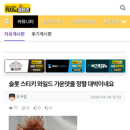
메뉴
이벤트
커뮤니티
블랙리스트
노하우&정보
포인트존
서
자유게시판
후기게시판
슬롯 스티키 와일드 가운뎃줄 정렬 대박이네요
작성자 정보
작성
작성일
포우럴
2026.06.06 12:52
컨텐츠 정보
조회
댓글
추천
비추천
71
3
0
0
본문