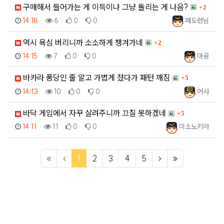
댓글
구매해서 들어가는 게 이득이냐 그냥 돌리는 게 나음?
2
등록일
조회
추천
비추천
등록자
14:18
6
0
0
페도련님
댓글
역시 욕심 버리니까 소소하게 챙겨가네
2
등록일
조회
추천
비추천
등록자
14:15
7
0
0
마공
댓글
바카라 퐁당인 줄 알고 가볍게 쳤다가 패턴 깨짐
5
등록일
조회
추천
비추천
등록자
14:13
10
0
0
어사
댓글
바닥 게임에서 자꾸 살려주니까 끄질 못하겠네
5
등록일
조회
추천
비추천
등록자
14:11
11
0
0
미소노키아
(current)
(next)
(last)
1
2
3
4
5