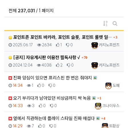
전체
237,031
/ 1 페이지
게시물 정렬
게시판 
댓글
포인트존 포인트 바카라, 포인트 슬롯, 포인트 룰렛 일…
3
등록일
조회
추천
비추천
등록자
2025.06.17
2634
1
0
카지노프렌즈
댓글
[공지] 자유게시판 이용전 필독사항 √
70
등록일
조회
추천
비추천
등록자
2024.12.04
4038
2
0
카지노프렌즈
진짜 양심이 있으면 프리스핀 한 번은 줘야지
등록일
조회
추천
비추천
등록자
14:34
1
0
0
도패
댓글
오기 부리다가 남아있던 비상금까지 싹 녹음
1
등록일
조회
추천
비추천
등록자
14:33
3
0
0
크나이우스
댓글
옆에서 직관하는데 플레이 스타일 진짜 매섭다
4
등록일
조회
추천
비추천
등록자
14:29
7
0
0
트황상