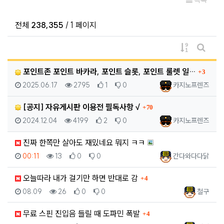
전체
238,355
/ 1 페이지
게시물 정렬
게시판 
댓글
포인트존 포인트 바카라, 포인트 슬롯, 포인트 룰렛 일…
3
등록일
조회
추천
비추천
등록자
2025.06.17
2795
1
0
카지노프렌즈
댓글
[공지] 자유게시판 이용전 필독사항 √
70
등록일
조회
추천
비추천
등록자
2024.12.04
4199
2
0
카지노프렌즈
진짜 한쪽만 살아도 재밌네요 뭐지 ㅋㅋ
등록일
조회
추천
비추천
등록자
00:11
13
0
0
간다와다다닭
댓글
오늘따라 내가 걸기만 하면 반대로 감
4
등록일
조회
추천
비추천
등록자
08.09
26
0
0
철구
댓글
무료 스핀 진입음 들릴 때 도파민 폭발
4