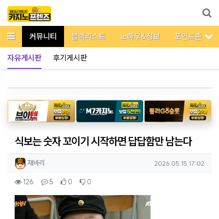
메뉴
이벤트
커뮤니티
블랙리스트
노하우&정보
포인트존
서
자유게시판
후기게시판
식보는 숫자 꼬이기 시작하면 답답함만 남는다
작성자 정보
작성
작성일
재바리
2026.05.15 17:02
컨텐츠 정보
조회
댓글
추천
비추천
126
5
0
0
본문