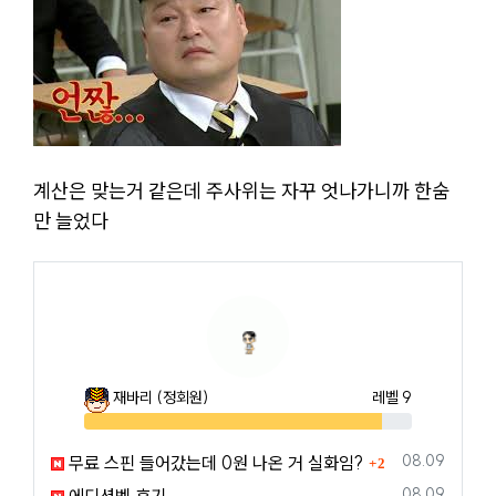
계산은 맞는거 같은데 주사위는 자꾸 엇나가니까 한숨
만 늘었다
재바리
(정회원)
레벨 9
91%
댓글
등록일
08.09
무료 스핀 들어갔는데 0원 나온 거 실화임?
2
등록일
08.09
에디션벳 후기