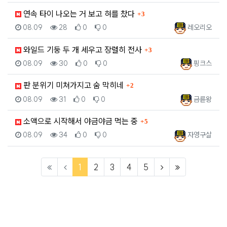
댓글
연속 타이 나오는 거 보고 혀를 찼다
3
등록일
조회
추천
비추천
등록자
08.09
28
0
0
레오리오
댓글
와일드 기둥 두 개 세우고 장렬히 전사
3
등록일
조회
추천
비추천
등록자
08.09
30
0
0
핑크스
댓글
판 분위기 미쳐가지고 숨 막히네
2
등록일
조회
추천
비추천
등록자
08.09
31
0
0
금륜왕
댓글
소액으로 시작해서 야금야금 먹는 중
5
등록일
조회
추천
비추천
등록자
08.09
34
0
0
자영구살
(current)
(next)
(last)
1
2
3
4
5