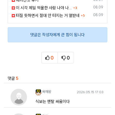
댓글
등록일
08.09
이 시각 제일 억울한 사람 나야 나...
3
댓글
등록일
08.09
터질 듯하면서 절대 안 터지는 거 열받네
5
댓글은 작성자에게 큰 힘이 됩니다
0
0
추천
비추천
관련자료
댓글
5
욕해왕님의 댓글
작성일
욕해왕
2026.05.15 17:03
식보는 멘탈 싸움이다