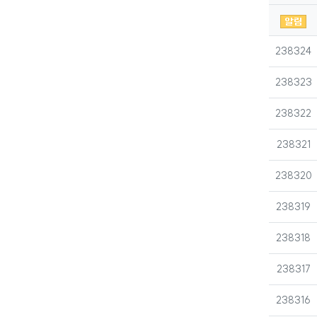
공
번호
238324
번호
238323
번호
238322
번호
238321
번호
238320
번호
238319
번호
238318
번호
238317
번호
238316