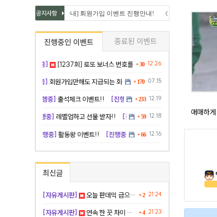
공지사항
[안내] 회원가입 이벤트 진행안내!
[안내] 아리아카
본문
종료된 이벤트
진행중인 이벤트
댓글
등록일
12:26
!
[진행중]
[1237회] 로또 보너스 번호를 맞춰라!!
[진행중]
[1237회] 로
30
댓글
등록일
07.15
!
[진행중]
회원가입만해도 지급되는 회원가입이벤트!
[진행중]
회원가입만해도 
170
댓글
등록일
12.19
벤트!!
[진행중]
출석체크 이벤트!!
[진행중]
출석체크 이벤트!!
[진행중]
출석
233
애매하게 
댓글
등록일
12.18
받자!!
[진행중]
레벨업하고 선물 받자!!
[진행중]
레벨업하고 선물 받자!!
[진
59
댓글
등록일
12.16
이벤트!!
[진행중]
활동왕 이벤트!!
[진행중]
활동왕 이벤트!!
[진행중]
활동왕 
66
최신글
69%
댓글
등록일
21:24
[자유게시판]
오늘 판데믹 급으로 잔고 살입당함
2
댓글
등록일
21:23
[자유게시판]
연속 한 끗 차이 패배는 진짜 정신병 걸릴 듯
4