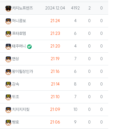
등록자
등록일
조회
추천
비추천
카지노프렌즈
2024.12.04
4192
2
0
등록자
등록일
조회
추천
비추천
허니콤보
21:24
4
0
0
등록자
등록일
조회
추천
비추천
프타호템
21:23
6
0
0
등록자
등록일
조회
추천
비추천
태주머니
21:20
4
0
0
등록자
등록일
조회
추천
비추천
면상
21:19
7
0
0
등록자
등록일
조회
추천
비추천
왕이될상인가
21:16
6
0
0
등록자
등록일
조회
추천
비추천
감속
21:14
8
0
0
등록자
등록일
조회
추천
비추천
위조
21:10
7
0
0
등록자
등록일
조회
추천
비추천
치지지지칮
21:09
10
0
0
등록자
등록일
조회
추천
비추천
빵호
21:06
9
0
0