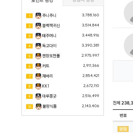
포인트 랭킹
주니주니
3,788,160
1
블랙잭귀신
3,514,844
2
태주머니
3,448,916
3
독고다이
3,390,381
4
젠장또한폴
2,975,997
5
커트
2,911,366
6
재바리
2,854,421
7
KK1
2,672,110
8
마루쫑긋
2,516,499
9
전체
238,
불량식품
2,143,406
10
번호
공