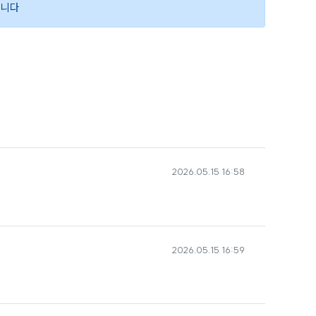
됩니다
천
작성일
2026.05.15 16:58
작성일
2026.05.15 16:59