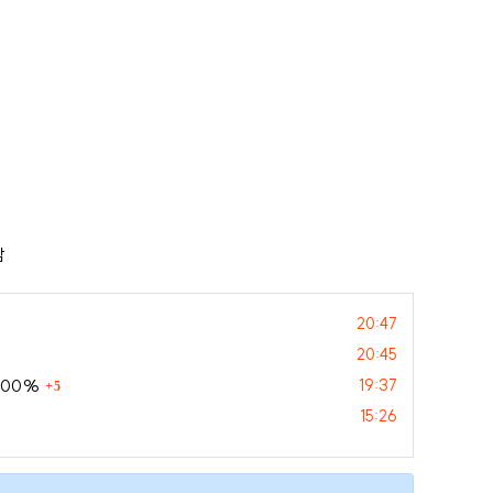
 으로 통합 운영됩니다
[공지] 텔레그램 채널 운영 중지 안내
[안
남
등록일
20:47
등록일
20:45
댓글
등록일
100%
19:37
5
등록일
15:26