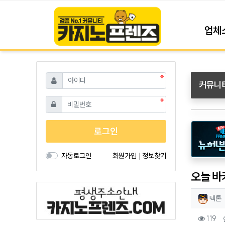
업체
메인 메뉴
필수
아이디
커뮤니
필수
비밀번호
로그인
자동로그인
회원가입
정보찾기
오늘 바
작성자
텍톤
컨텐츠
조
119