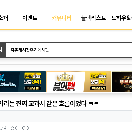
소개
이벤트
커뮤니티
블랙리스트
노하우&
티
자유게시판
후기게시판
카라는 진짜 교과서 같은 흐름이었다 ㅋㅋ
 정보
작성
 정보
회
댓글
추천
비추천
4
0
0