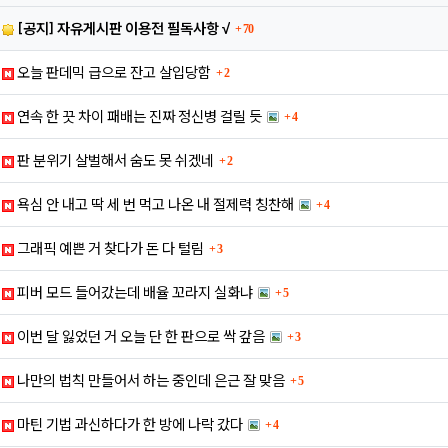
댓글
지사항
[공지] 자유게시판 이용전 필독사항 √
70
댓글
오늘 판데믹 급으로 잔고 살입당함
2
댓글
연속 한 끗 차이 패배는 진짜 정신병 걸릴 듯
4
댓글
판 분위기 살벌해서 숨도 못 쉬겠네
2
댓글
욕심 안 내고 딱 세 번 먹고 나온 내 절제력 칭찬해
4
댓글
그래픽 예쁜 거 찾다가 돈 다 털림
3
댓글
피버 모드 들어갔는데 배율 꼬라지 실화냐
5
댓글
이번 달 잃었던 거 오늘 단 한 판으로 싹 갚음
3
댓글
나만의 법칙 만들어서 하는 중인데 은근 잘 맞음
5
댓글
마틴 기법 과신하다가 한 방에 나락 갔다
4