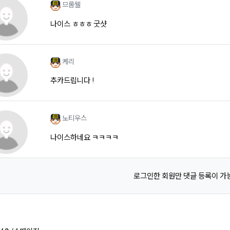
므롬웰님의 댓글
므롬웰
나이스 ㅎㅎㅎ 굿샷
케리님의 댓글
케리
추카드립니다 !
노티우스님의 댓글
노티우스
나이스하네요 ㅋㅋㅋㅋ
로그인한 회원만 댓글 등록이 가