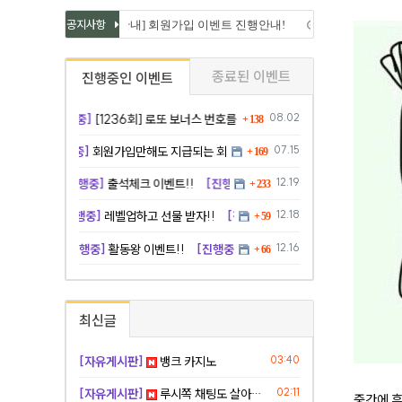
공지사항
[안내] 회원가입 이벤트 진행안내!
[안내] 아리아카
본문
종료된 이벤트
진행중인 이벤트
댓글
등록일
08.02
!!
[진행중]
[1236회] 로또 보너스 번호를 맞춰라!!
[진행중]
[1236회] 로또 보
138
댓글
등록일
07.15
!
[진행중]
회원가입만해도 지급되는 회원가입이벤트!
[진행중]
회원가입만해도 
169
댓글
등록일
12.19
벤트!!
[진행중]
출석체크 이벤트!!
[진행중]
출석체크 이벤트!!
[진행중]
출석
233
댓글
등록일
12.18
받자!!
[진행중]
레벨업하고 선물 받자!!
[진행중]
레벨업하고 선물 받자!!
[진
59
댓글
등록일
12.16
이벤트!!
[진행중]
활동왕 이벤트!!
[진행중]
활동왕 이벤트!!
[진행중]
활동왕 
66
최신글
등록일
03:40
[자유게시판]
뱅크 카지노
등록일
02:11
[자유게시판]
루시쪽 채팅도 살아있네
중간에 흔