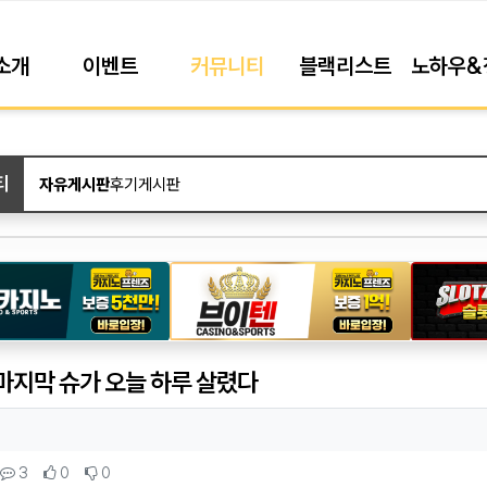
소개
이벤트
커뮤니티
블랙리스트
노하우&
티
자유게시판
후기게시판
마지막 슈가 오늘 하루 살렸다
 정보
작성
 정보
회
댓글
추천
비추천
3
0
0