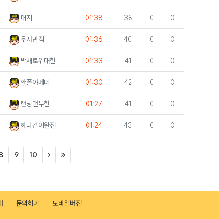
등록자
등록일
조회
추천
비추천
대지
01:38
38
0
0
등록자
등록일
조회
추천
비추천
무사만직
01:36
40
0
0
등록자
등록일
조회
추천
비추천
박새로위대한
01:33
41
0
0
등록자
등록일
조회
추천
비추천
한폴야메떼
01:30
42
0
0
등록자
등록일
조회
추천
비추천
런닝맨무한
01:27
41
0
0
등록자
등록일
조회
추천
비추천
하나같이완전
01:24
43
0
0
(next)
(last)
8
9
10
내
문의하기
모바일버전