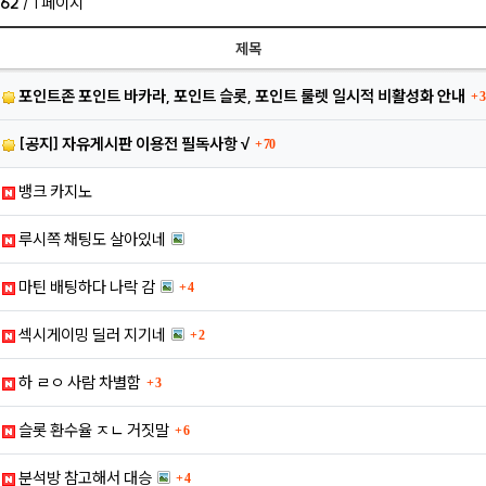
662
/ 1 페이지
제목
댓
지사항
포인트존 포인트 바카라, 포인트 슬롯, 포인트 룰렛 일시적 비활성화 안내
3
댓글
지사항
[공지] 자유게시판 이용전 필독사항 √
70
뱅크 카지노
루시쪽 채팅도 살아있네
댓글
마틴 배팅하다 나락 감
4
댓글
섹시게이밍 딜러 지기네
2
댓글
하 ㄹㅇ 사람 차별함
3
댓글
슬롯 환수율 ㅈㄴ 거짓말
6
댓글
분석방 참고해서 대승
4