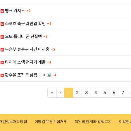
댓글
뱅크 카지노
2
댓글
스포츠 축구 라인업 확인
4
댓글
오토 돌리다 폰 던질뻔
3
댓글
무승부 늪축구 시간 아까움
5
댓글
타이에 소액 던지기 개꿀
4
댓글
환수율 조작 의심됨 ㄹㅇ
4
(current)
1
2
3
4
5
6
7
개인정보처리방침
이메일 무단수집거부
책임의 한계와 법적고지
이용안