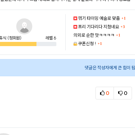
댓글
꺾기 타이밍 예술로 맞춤
1
댓글
프리 기다리다 지쳤네요
3
댓글
의외로 순한 맛ㅋㅋㅋㅋ
1
휴식
(정회원)
레벨 6
댓글
쿠폰신청 !
1
댓글은 작성자에게 큰 힘이 
0
0
추천
비추
료