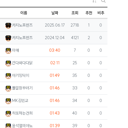
게시물 정렬
게시판 검색
이름
날짜
조회
추천
비추
글
등록자
등록일
조회
추천
비추천
카지노프렌즈
2025.06.17
2718
1
0
등록자
등록일
조회
추천
비추천
카지노프렌즈
2024.12.04
4121
2
0
등록자
등록일
조회
추천
비추천
미애
03:40
7
0
0
등록자
등록일
조회
추천
비추천
간다와다다닭
02:11
25
0
0
등록자
등록일
조회
추천
비추천
아기잉딕이
01:49
35
0
0
등록자
등록일
조회
추천
비추천
똘말장꾸러기
01:46
33
0
0
등록자
등록일
조회
추천
비추천
MK김민교
01:46
34
0
0
등록자
등록일
조회
추천
비추천
히또하는건희
01:43
40
0
0
등록자
등록일
조회
추천
비추천
윤석열의야노
01:39
39
0
0