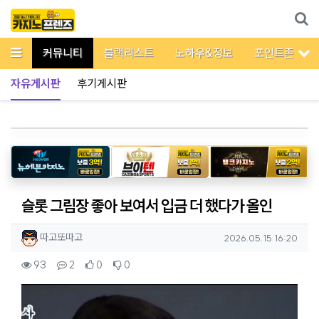
메뉴
이벤트
커뮤니티
블랙리스트
노하우&정보
포인트존
서
자유게시판
후기게시판
슬롯 그림장 좋아 보여서 입금 더 했다가 올인
작성자 정보
작성
작성일
따고또따고
2026.05.15 16:20
컨텐츠 정보
조회
댓글
추천
비추천
93
2
0
0
본문