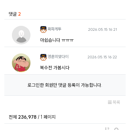
관련자료
댓글
2
짜파게투님의 댓글
작성일
짜파게투
2026.05.15 16:21
아쉽습니다 ㅠㅠㅠ
영훈의맞다이님의 댓글
작성일
영훈의맞다이
2026.05.15 16:22
복수전 가봅시다
로그인한 회원만 댓글 등록이 가능합니다.
목록
전체
236,978
/ 1 페이지
게시물 정렬