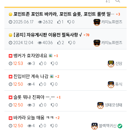
게시판 
댓글
포인트존 포인트 바카라, 포인트 슬롯, 포인트 룰렛 일…
3
등록일
조회
추천
비추천
등록자
2025.06.17
2632
1
0
카지노프렌즈
댓글
[공지] 자유게시판 이용전 필독사항 √
70
등록일
조회
추천
비추천
등록자
2024.12.04
4036
2
0
카지노프렌즈
댓글
뱅커가 효자였네요
1
등록일
조회
추천
비추천
등록자
12:53
3
0
0
산삼
댓글
진입비만 계속 나감
2
등록일
조회
추천
비추천
등록자
12:50
4
0
0
휴식
댓글
슬롯 뭐냐 진짜아 ㅡ,ㅡ
1
등록일
조회
추천
비추천
등록자
12:50
3
0
0
성태갓성태
댓글
바카라 오늘 매움 ㅋㅋ
2
등록일
조회
추천
비추천
등록자
12:50
4
0
0
블랙잭귀신