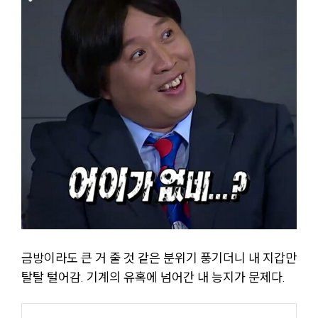
금방이라도 큰 거 줄 것 같은 분위기 풍기더니 내 지갑만
탈탈 털어감. 기계의 유혹에 넘어간 내 능지가 문제다.