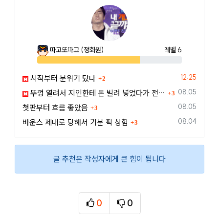
따고또따고
(정회원)
레벨 6
71%
댓글
등록일
12:25
시작부터 분위기 탔다
2
댓글
등록일
08.05
뚜껑 열려서 지인한테 돈 빌려 넣었다가 전멸
3
댓글
등록일
08.05
첫판부터 흐름 좋았음
3
댓글
등록일
08.04
바운스 제대로 당해서 기분 팍 상함
3
글 추천은 작성자에게 큰 힘이 됩니다
0
0
추천
비추천