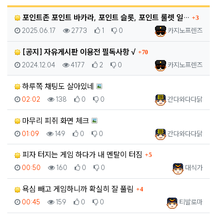
게시판 
댓글
포인트존 포인트 바카라, 포인트 슬롯, 포인트 룰렛 일…
3
등록일
조회
추천
비추천
등록자
2025.06.17
2773
1
0
카지노프렌즈
댓글
[공지] 자유게시판 이용전 필독사항 √
70
등록일
조회
추천
비추천
등록자
2024.12.04
4177
2
0
카지노프렌즈
하루쪽 채팅도 살아있네
등록일
조회
추천
비추천
등록자
02:02
138
0
0
간다와다다닭
마무리 피쥐 화면 체크
등록일
조회
추천
비추천
등록자
01:09
149
0
0
간다와다다닭
댓글
피자 터지는 게임 하다가 내 멘탈이 터짐
5
등록일
조회
추천
비추천
등록자
00:50
160
0
0
대식가
댓글
욕심 빼고 게임하니까 확실히 잘 풀림
4
등록일
조회
추천
비추천
등록자
00:45
159
0
0
티발로마