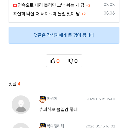
댓글
등록일
08.08
연속으로 내리 틀리면 그냥 쉬는 게 답
5
댓글
등록일
08.06
확실히 터질 때 터져줘야 돌릴 맛이 남
2
댓글은 작성자에게 큰 힘이 됩니다
0
0
추천
비추천
관련자료
댓글
4
메렁이님의 댓글
작성일
메렁이
2026.05.15 16:01
슈퍼식보 몰입감 좋네
싹다정리해님의 댓글
작성일
싹다정리해
2026.05.15 16:02