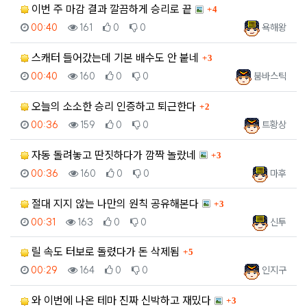
댓글
이번 주 마감 결과 깔끔하게 승리로 끝
4
등록일
조회
추천
비추천
등록자
00:40
161
0
0
욕해왕
댓글
스캐터 들어갔는데 기본 배수도 안 붙네
3
등록일
조회
추천
비추천
등록자
00:40
160
0
0
붐바스틱
댓글
오늘의 소소한 승리 인증하고 퇴근한다
2
등록일
조회
추천
비추천
등록자
00:36
159
0
0
트황상
댓글
자동 돌려놓고 딴짓하다가 깜짝 놀랐네
3
등록일
조회
추천
비추천
등록자
00:36
160
0
0
마후
댓글
절대 지지 않는 나만의 원칙 공유해본다
3
등록일
조회
추천
비추천
등록자
00:31
163
0
0
신투
댓글
릴 속도 터보로 돌렸다가 돈 삭제됨
5
등록일
조회
추천
비추천
등록자
00:29
164
0
0
인지구
댓글
와 이번에 나온 테마 진짜 신박하고 재밌다
3