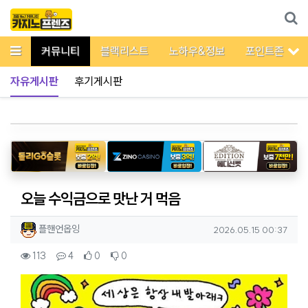
메뉴
이벤트
커뮤니티
블랙리스트
노하우&정보
포인트존
서
자유게시판
후기게시판
오늘 수익금으로 맛난 거 먹음
작성자 정보
작성
작성일
플핸언옵잉
2026.05.15 00:37
컨텐츠 정보
조회
댓글
추천
비추천
113
4
0
0
본문