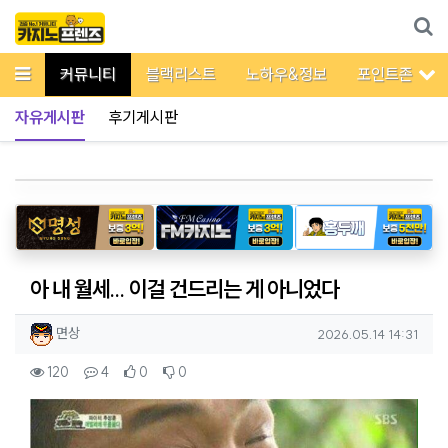
메뉴
이벤트
커뮤니티
블랙리스트
노하우&정보
포인트존
서
자유게시판
후기게시판
아 내 월세... 이걸 건드리는 게 아니었다
작성자 정보
작성
작성일
면상
2026.05.14 14:31
컨텐츠 정보
조회
댓글
추천
비추천
120
4
0
0
본문