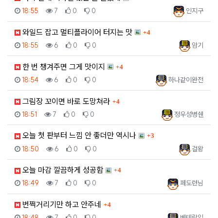
등록일
조회
추천
비추천
등록자
18:55
7
0
0
인지구
댓글
와일드 잡고 멀티플라이어 터지는 맛
4
등록일
조회
추천
비추천
등록자
18:55
6
0
0
암기
댓글
한 번 챙겨주면 그게 맛이지
4
등록일
조회
추천
비추천
등록자
18:54
6
0
0
하나같이완전
댓글
그림장 꼬이면 바로 도망쳐라
4
등록일
조회
추천
비추천
등록자
18:51
7
0
0
정우성병쉔
댓글
오늘 첫 판부터 느낌 안 좋더만 역시나
3
등록일
조회
추천
비추천
등록자
18:50
6
0
0
걸왕
댓글
오늘 마감 깔끔하게 성공함
4
등록일
조회
추천
비추천
등록자
18:49
7
0
0
페도련님
댓글
번쩍거리기만 하고 안주네
4
등록일
조회
추천
비추천
등록자
18:48
7
0
0
베테랑임