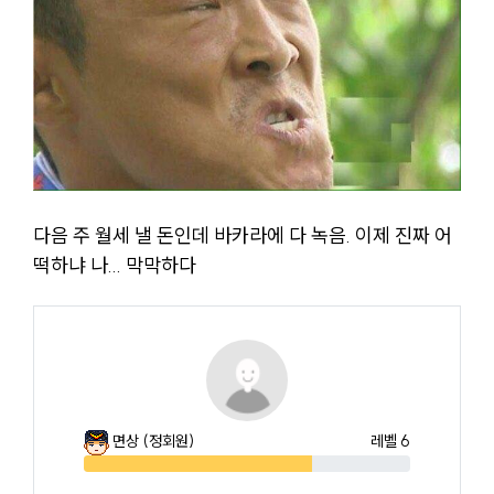
다음 주 월세 낼 돈인데 바카라에 다 녹음. 이제 진짜 어
떡하냐 나... 막막하다
면상
(정회원)
레벨 6
70%