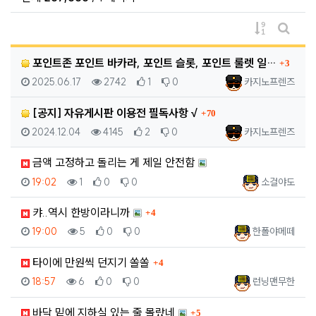
게시물 정렬
게시판 
댓글
포인트존 포인트 바카라, 포인트 슬롯, 포인트 룰렛 일…
3
등록일
조회
추천
비추천
등록자
2025.06.17
2742
1
0
카지노프렌즈
댓글
[공지] 자유게시판 이용전 필독사항 √
70
등록일
조회
추천
비추천
등록자
2024.12.04
4145
2
0
카지노프렌즈
금액 고정하고 돌리는 게 제일 안전함
등록일
조회
추천
비추천
등록자
19:02
1
0
0
소걸야도
댓글
캬..역시 한방이라니까
4
등록일
조회
추천
비추천
등록자
19:00
5
0
0
한폴야메떼
댓글
타이에 만원씩 던지기 쏠쏠
4
등록일
조회
추천
비추천
등록자
18:57
6
0
0
런닝맨무한
댓글
바닥 밑에 지하실 있는 줄 몰랐네
5