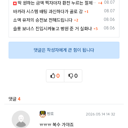
댓글
등록일
08.07
딱 원하는 금액 찍자마자 환전 누르는 절제력
4
댓글
등록일
08.07
바카라 시스템 배팅 과신하다가 골로 감
1
댓글
등록일
08.06
소액 유저의 승전보 전해드립니다
2
댓글
등록일
08.06
슬롯 보너스 진입시켜놓고 빵원 준 거 실화냐
5
댓글은 작성자에게 큰 힘이 됩니다
0
0
추천
비추천
관련자료
댓글
4
빵호님의 댓글
작성일
빵호
2026.05.14 14:32
ㅠㅠㅠ 복수 가야죠