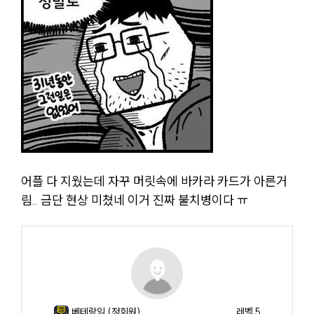
어플 다 지웠는데 자꾸 머릿속에 바카라 카드가 아른거
림.. 금단 현상 미쳤네 이거 진짜 불치병이다 ㅠ
베테랑임
(정회원)
레벨 5