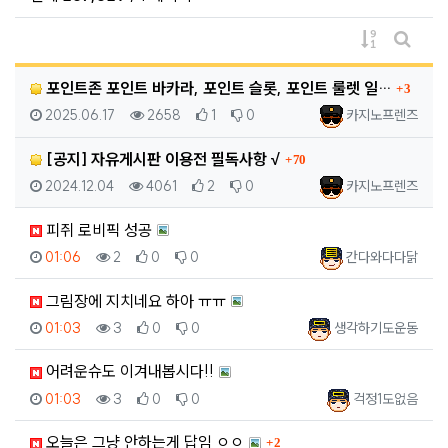
게시물 정렬
게시판 
댓글
포인트존 포인트 바카라, 포인트 슬롯, 포인트 룰렛 일…
3
등록일
조회
추천
비추천
등록자
2025.06.17
2658
1
0
카지노프렌즈
댓글
[공지] 자유게시판 이용전 필독사항 √
70
등록일
조회
추천
비추천
등록자
2024.12.04
4061
2
0
카지노프렌즈
피쥐 로비픽 성공
등록일
조회
추천
비추천
등록자
01:06
2
0
0
간다와다다닭
그림장에 지치네요 하아 ㅠㅠ
등록일
조회
추천
비추천
등록자
01:03
3
0
0
생각하기도운동
어려운슈도 이겨내봅시다!!
등록일
조회
추천
비추천
등록자
01:03
3
0
0
걱정1도없음
댓글
오늘은 그냥 안하는게 답임 ㅇㅇ
2