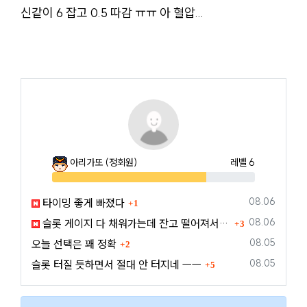
신같이 6 잡고 0.5 따감 ㅠㅠ 아 혈압...
아리가또
(정회원)
레벨 6
76%
댓글
등록일
08.06
타이밍 좋게 빠졌다
1
댓글
등록일
08.06
슬롯 게이지 다 채워가는데 잔고 떨어져서 멈춤 ㅡㅡ
3
댓글
등록일
08.05
오늘 선택은 꽤 정확
2
댓글
등록일
08.05
슬롯 터질 듯하면서 절대 안 터지네 ㅡㅡ
5