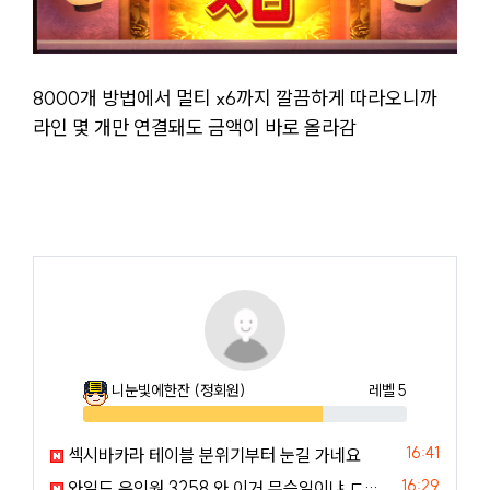
8000개 방법에서 멀티 x6까지 깔끔하게 따라오니까
라인 몇 개만 연결돼도 금액이 바로 올라감
니눈빛에한잔
(정회원)
레벨 5
74%
등록일
16:41
섹시바카라 테이블 분위기부터 눈길 가네요
등록일
16:29
와일드 유인원 3258 와 이거 무슨일이냐 ㄷㄷㄷ