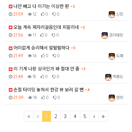
댓글
나만 빼고 다 이기는 이상한 판
3
등록일
조회
추천
비추천
등록자
21:59
12
0
0
신창
댓글
오늘 계속 제자리걸음인데 피말리네
2
등록일
조회
추천
비추천
등록자
21:56
11
0
0
검치태랑
댓글
어이없게 승리해서 얼떨떨하다
5
등록일
조회
추천
비추천
등록자
21:49
16
0
0
도패
댓글
이 기계 나랑 상극인가 봐 절대 안 줌
3
등록일
조회
추천
비추천
등록자
21:44
15
0
0
백룡도
댓글
손절 타이밍 놓쳐서 한강 뷰 보러 갈 뻔
4
등록일
조회
추천
비추천
등록자
21:39
18
0
0
염희
(current)
(next)
(last)
1
2
3
4
5