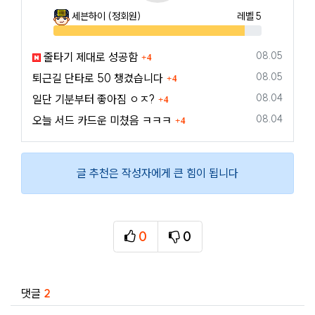
세븐하이
(정회원)
레벨 5
92%
댓글
등록일
08.05
줄타기 제대로 성공함
4
댓글
등록일
08.05
퇴근길 단타로 50 챙겼습니다
4
댓글
등록일
08.04
일단 기분부터 좋아짐 ㅇㅈ?
4
댓글
등록일
08.04
오늘 서드 카드운 미쳤음 ㅋㅋㅋ
4
글 추천은 작성자에게 큰 힘이 됩니다
0
0
추천
비추천
관련자료
댓글
2