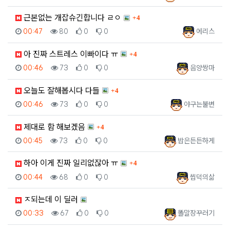
댓글
근본없는 개잡슈긴합니다 ㄹㅇ
4
등록일
조회
추천
비추천
등록자
00:47
80
0
0
에리스
댓글
아 진짜 스트레스 이빠이다 ㅠ
4
등록일
조회
추천
비추천
등록자
00:46
73
0
0
음양쌍마
댓글
오늘도 잘해봅시다 다들
4
등록일
조회
추천
비추천
등록자
00:46
73
0
0
야구는불변
댓글
제대로 함 해보겠음
4
등록일
조회
추천
비추천
등록자
00:45
73
0
0
밥은든든하게
댓글
하아 이게 진짜 일리없잖아 ㅠ
4
등록일
조회
추천
비추천
등록자
00:44
68
0
0
씹덕의삶
ㅈ되는데 이 딜러
등록일
조회
추천
비추천
등록자
00:33
67
0
0
똘말장꾸러기