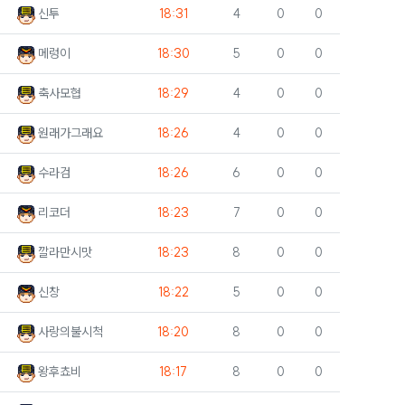
등록자
등록일
조회
추천
비추천
신투
18:31
4
0
0
등록자
등록일
조회
추천
비추천
메렁이
18:30
5
0
0
등록자
등록일
조회
추천
비추천
축사모협
18:29
4
0
0
등록자
등록일
조회
추천
비추천
원래가그래요
18:26
4
0
0
등록자
등록일
조회
추천
비추천
수라검
18:26
6
0
0
등록자
등록일
조회
추천
비추천
리코더
18:23
7
0
0
등록자
등록일
조회
추천
비추천
깔라만시맛
18:23
8
0
0
등록자
등록일
조회
추천
비추천
신창
18:22
5
0
0
등록자
등록일
조회
추천
비추천
사랑의불시척
18:20
8
0
0
등록자
등록일
조회
추천
비추천
왕후쵸비
18:17
8
0
0