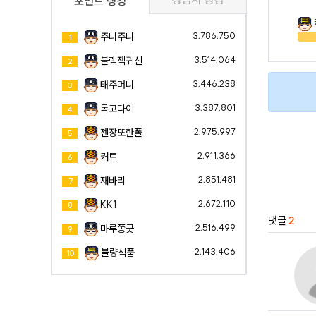
포인트 랭킹
주니주니
3,786,750
97%
1
블랙잭귀신
3,514,064
2
태주머니
3,446,238
3
독고다이
3,387,801
4
젠장또한폴
2,975,997
5
커트
2,911,366
6
재바리
2,851,481
7
관련자
KK1
2,672,110
8
댓글
2
마루쫑긋
2,516,499
9
불량식품
2,143,406
10