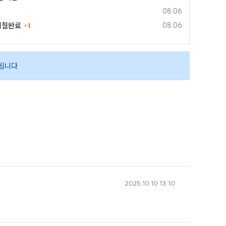
등록일
08.06
댓글
등록일
익절완료
08.06
1
 됩니다
천
작성일
2025.10.10 13:10