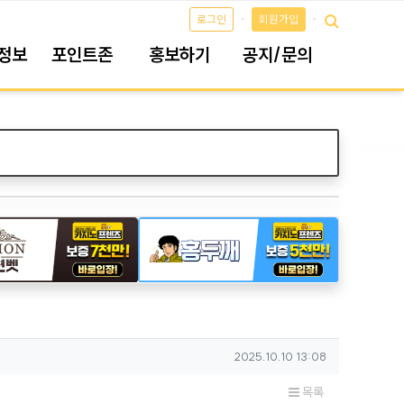
로그인
회원가입
정보
포인트존
홍보하기
공지/문의
작성일
2025.10.10 13:08
목록