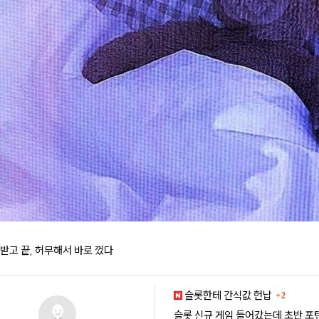
 받고 끝, 허무해서 바로 껐다
댓글
슬롯한테 간식값 헌납
2
슬롯 신규 게임 들어갔는데 초반 포